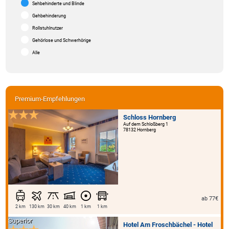
Sehbehinderte und Blinde
Gehbehinderung
Rollstuhlnutzer
Gehörlose und Schwerhörige
Alle
Premium-Empfehlungen
Schloss Hornberg
Auf dem Schloßberg 1
78132 Hornberg
ab 77€
2 km
130 km
30 km
40 km
1 km
1 km
Superior
Hotel Am Froschbächel - Hotel