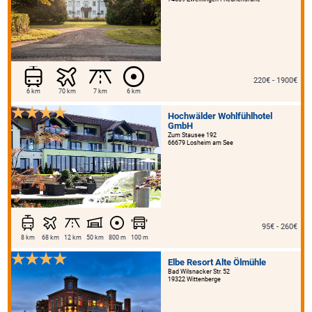
220€ - 1900€
6 km
70 km
7 km
6 km
Hochwälder Wohlfühlhotel
GmbH
Zum Stausee 192
66679 Losheim am See
95€ - 260€
8 km
68 km
12 km
50 km
800 m
100 m
Elbe Resort Alte Ölmühle
Bad Wilsnacker Str. 52
19322 Wittenberge