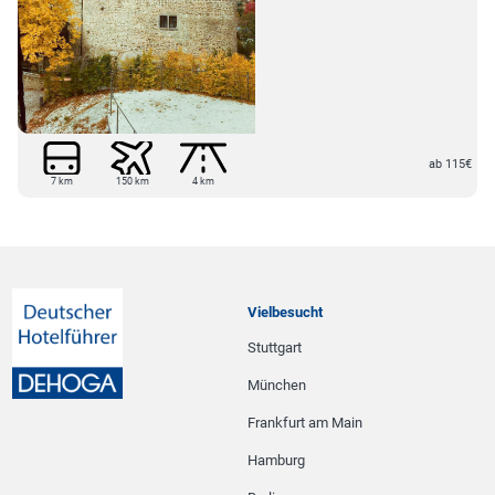
ab 115€
7 km
150 km
4 km
Vielbesucht
Stuttgart
München
Frankfurt am Main
Hamburg