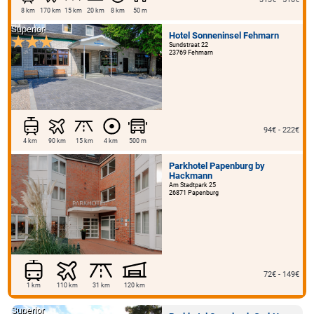
8 km
170 km
15 km
20 km
8 km
50 m
Superior
Hotel Sonneninsel Fehmarn
Sundstraat 22
23769 Fehmarn
94€ - 222€
4 km
90 km
15 km
4 km
500 m
Parkhotel Papenburg by
Hackmann
Am Stadtpark 25
26871 Papenburg
72€ - 149€
1 km
110 km
31 km
120 km
Superior