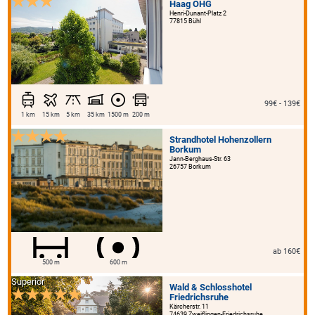
Haag OHG
Henri-Dunant-Platz 2
77815 Bühl
99€ - 139€
1 km
15 km
5 km
35 km
1500 m
200 m
Strandhotel Hohenzollern
Borkum
Jann-Berghaus-Str. 63
26757 Borkum
ab 160€
500 m
600 m
Superior
Wald & Schlosshotel
Friedrichsruhe
Kärcherstr. 11
74639 Zweiflingen-Friedrichsruhe