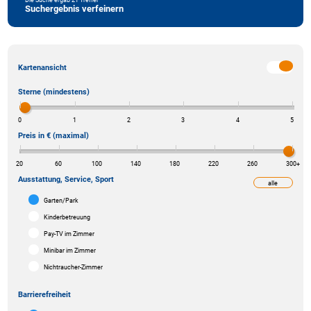
Suchergebnis verfeinern
Kartenansicht
Sterne (mindestens)
0
1
2
3
4
5
Preis in € (maximal)
20
60
100
140
180
220
260
300
+
Ausstattung, Service, Sport
alle
weniger
Garten/Park
Kinderbetreuung
Pay-TV im Zimmer
Minibar im Zimmer
Nichtraucher-Zimmer
Barrierefreiheit