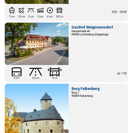
93€ - 599€
7 km
18 km
2 km
2 km
6 km
300 m
Gasthof Weigmannsdorf
Hauptstraße 46
09638 Lichtenberg (Erzgebirge)
ab 75€
2 km
25 km
10 m
Burg Falkenberg
Burg 1
95685 Falkenberg