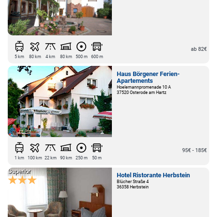
ab 82€
5 km
80 km
4 km
80 km
500 m
600 m
Haus Börgener Ferien-
Apartements
Hoelemannpromenade 10 A
37520 Osterode am Hartz
95€ - 185€
1 km
100 km
22 km
90 km
250 m
50 m
Superior
Hotel Ristorante Herbstein
Blücher Straße 4
36358 Herbstein