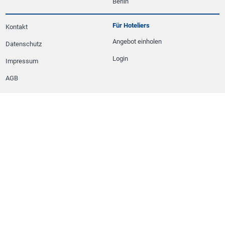
Berlin
Für Hoteliers
Kontakt
Angebot einholen
Datenschutz
Login
Impressum
AGB
Copyright © 2026
Deutscher Fachverlag GmbH
| Die aufgeführten Sterne sind