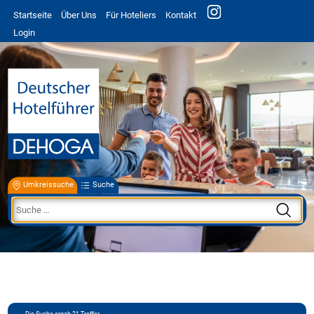
Startseite
Über Uns
Für Hoteliers
Kontakt
Login
Umkreissuche
Suche
Die Suche ergab
21
Treffer