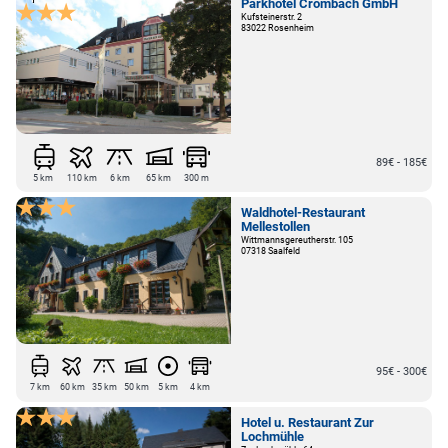
Parkhotel Crombach GmbH
Kufsteinerstr. 2
83022 Rosenheim
89€ - 185€
5 km
110 km
6 km
65 km
300 m
Waldhotel-Restaurant
Mellestollen
Wittmannsgereutherstr. 105
07318 Saalfeld
95€ - 300€
7 km
60 km
35 km
50 km
5 km
4 km
Hotel u. Restaurant Zur
Lochmühle