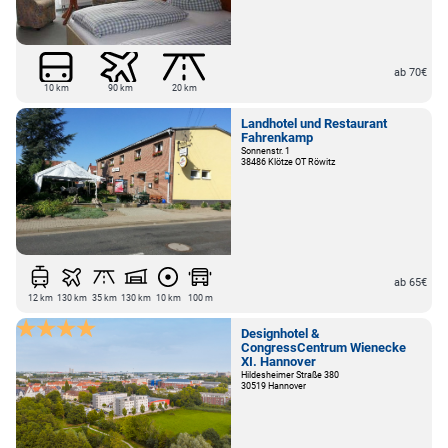
ab 70€
10 km
90 km
20 km
Landhotel und Restaurant
Fahrenkamp
Sonnenstr. 1
38486 Klötze OT Röwitz
ab 65€
12 km
130 km
35 km
130 km
10 km
100 m
Designhotel &
CongressCentrum Wienecke
XI. Hannover
Hildesheimer Straße 380
30519 Hannover