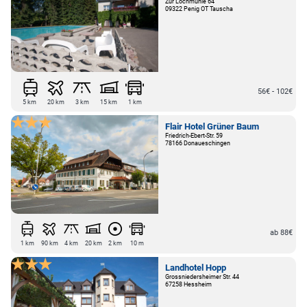
Zur Lochmühle 64
09322 Penig OT Tauscha
56€ - 102€
5 km
20 km
3 km
15 km
1 km
Flair Hotel Grüner Baum
Friedrich-Ebert-Str. 59
78166 Donaueschingen
ab 88€
1 km
90 km
4 km
20 km
2 km
10 m
Landhotel Hopp
Grossniedersheimer Str. 44
67258 Hessheim