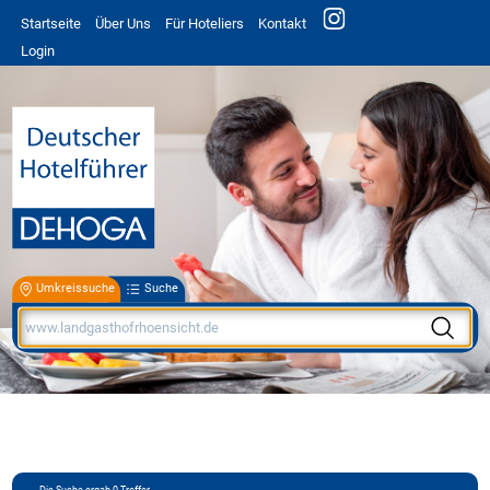
Startseite
Über Uns
Für Hoteliers
Kontakt
Login
Umkreissuche
Suche
Die Suche ergab
0
Treffer