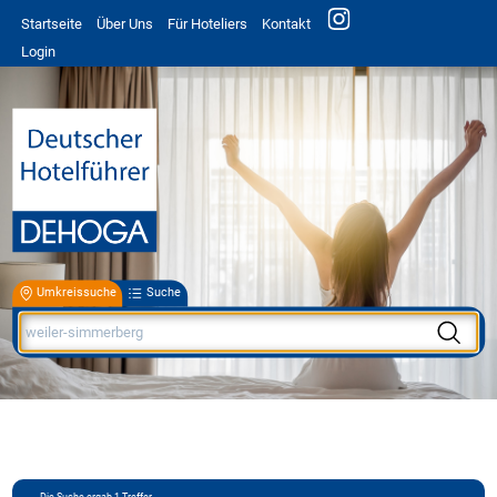
Startseite
Über Uns
Für Hoteliers
Kontakt
Login
Umkreissuche
Suche
Die Suche ergab
1
Treffer