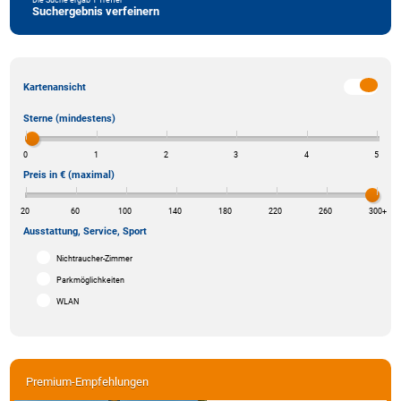
Suchergebnis verfeinern
Kartenansicht
Sterne (mindestens)
0
1
2
3
4
5
Preis in € (maximal)
20
60
100
140
180
220
260
300
+
Ausstattung, Service, Sport
Nichtraucher-Zimmer
Parkmöglichkeiten
WLAN
Premium-Empfehlungen