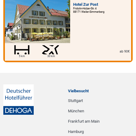
Hotel Zur Post
Fridolin-Holzer-Str. 4
88171 Weiler-Simmerberg
ab 90€
5 km
30 km
Vielbesucht
Stuttgart
München
Frankfurt am Main
Hamburg