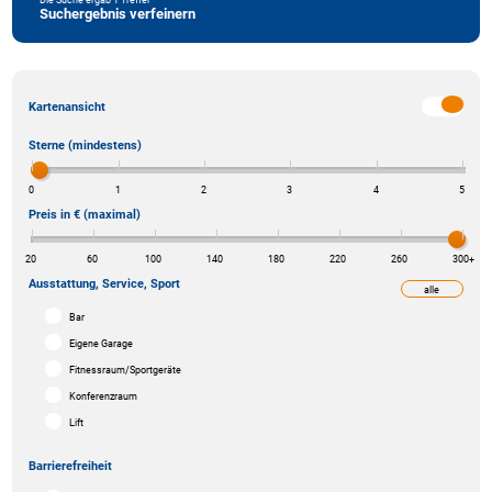
Suchergebnis verfeinern
Kartenansicht
Sterne (mindestens)
0
1
2
3
4
5
Preis in € (maximal)
20
60
100
140
180
220
260
300
+
Ausstattung, Service, Sport
alle
weniger
Bar
Eigene Garage
Fitnessraum/Sportgeräte
Konferenzraum
Lift
Barrierefreiheit