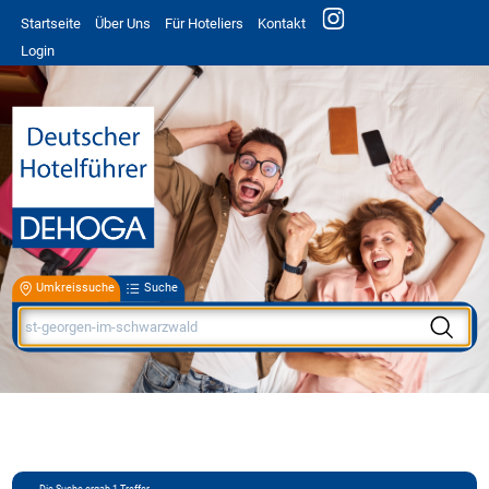
Startseite
Über Uns
Für Hoteliers
Kontakt
Login
Umkreissuche
Suche
Die Suche ergab
1
Treffer