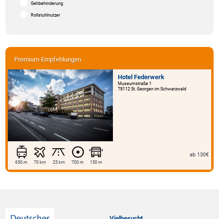
Gehbehinderung
Rollstuhlnutzer
Premium-Empfehlungen
Hotel Federwerk
Museumstraße 1
78112 St. Georgen im Schwarzwald
ab 130€
650 m
70 km
25 km
700 m
150 m
Vielbesucht