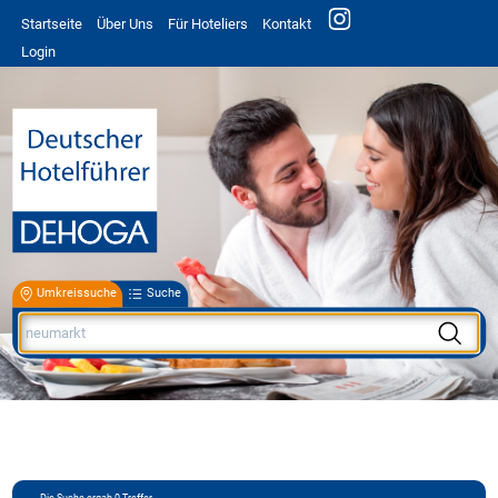
Startseite
Über Uns
Für Hoteliers
Kontakt
Login
Umkreissuche
Suche
Die Suche ergab
0
Treffer