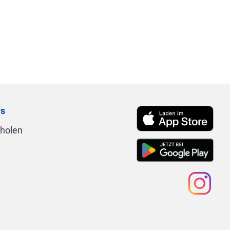
rs
nholen