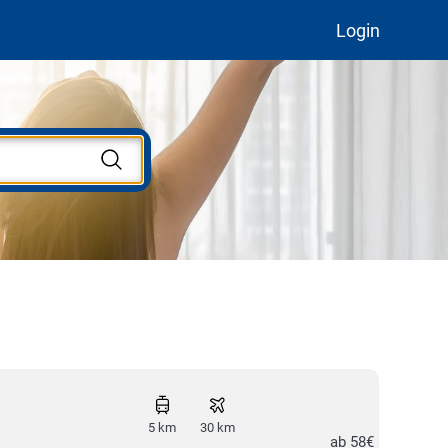
Login
5 km
30 km
ab 58€