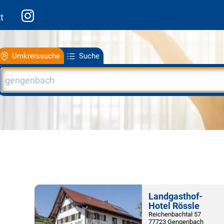
t
Umkreissuche
Suche
Landgasthof-
Hotel Rössle
Reichenbachtal 57
77723 Gengenbach