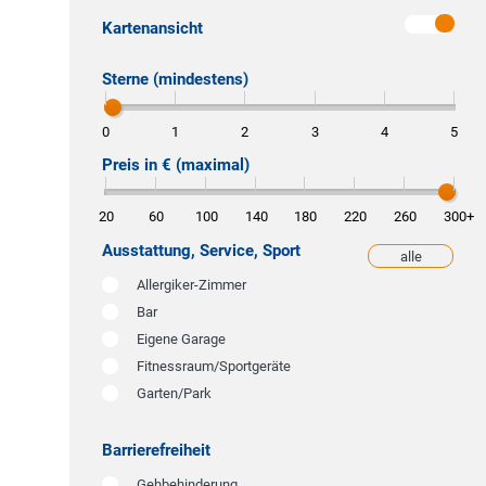
Kartenansicht
Sterne (mindestens)
0
1
2
3
4
5
Preis in € (maximal)
20
60
100
140
180
220
260
300
+
Ausstattung, Service, Sport
alle
weniger
Allergiker-Zimmer
Bar
Eigene Garage
Fitnessraum/Sportgeräte
Garten/Park
Barrierefreiheit
Gehbehinderung