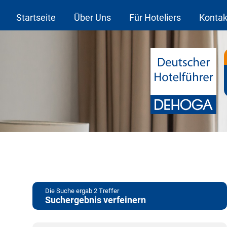
Startseite
Über Uns
Für Hoteliers
Kontak
Die Suche ergab
2
Treffer
Suchergebnis verfeinern