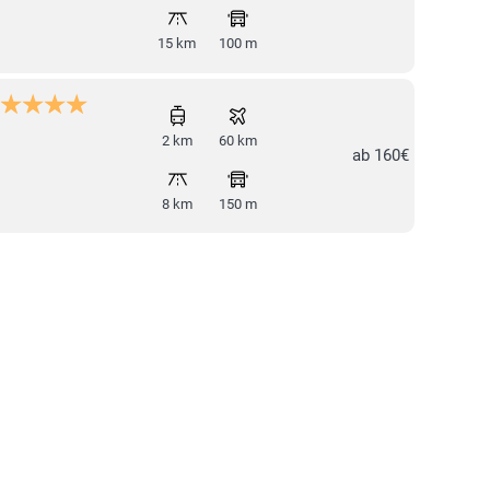
15 km
100 m
2 km
60 km
ab 160€
8 km
150 m