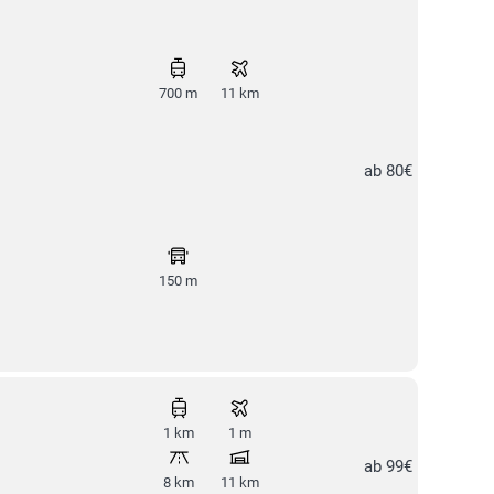
700 m
11 km
ab 80€
150 m
1 km
1 m
ab 99€
8 km
11 km