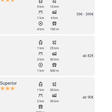
5 km
15 km
59€ - 399€
1 km
4 km
4 km
100 m
1 km
25 km
ab 82€
3 km
30 km
1 km
500 m
Superior
1 km
30 km
ab 90€
2 km
30 km