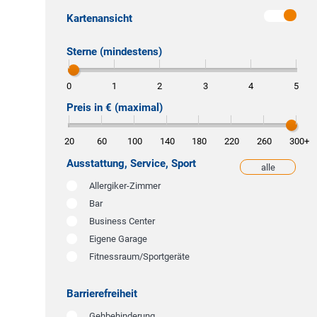
Kartenansicht
Sterne (mindestens)
0
1
2
3
4
5
Preis in € (maximal)
20
60
100
140
180
220
260
300
+
Ausstattung, Service, Sport
alle
weniger
Allergiker-Zimmer
Bar
Business Center
Eigene Garage
Fitnessraum/Sportgeräte
Barrierefreiheit
Gehbehinderung