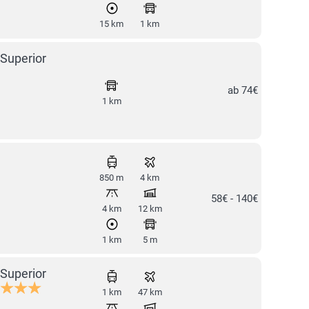
15 km
1 km
Superior
ab 74€
1 km
850 m
4 km
58€ - 140€
4 km
12 km
1 km
5 m
Superior
1 km
47 km