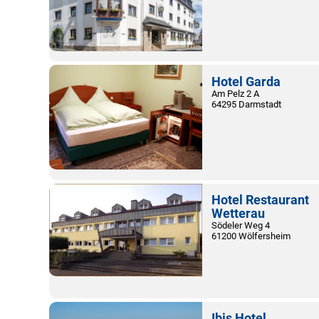
Hotel Garda
Am Pelz 2 A
64295 Darmstadt
Hotel Restaurant
Wetterau
Södeler Weg 4
61200 Wölfersheim
Ibis Hotel