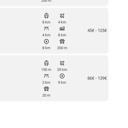
200 m
8 km
4 km
45€ - 125€
4 km
8 km
8 km
200 m
150 m
29 km
86€ - 139€
2 km
9 km
20 m