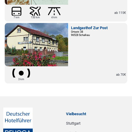
ab 115€
7 km
150 km
4 km
Landgasthof Zur Post
Ortsstr. 38
96528 Schalkau
ab 70€
3 km
Vielbesucht
Stuttgart