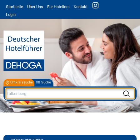
Startseite
Über Uns
Für Hoteliers
Kontakt
Login
Umkreissuche
Suche
Die Suche ergab
2
Treffer