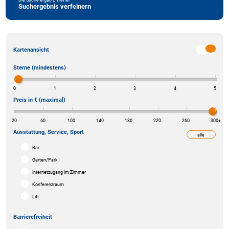
Suchergebnis verfeinern
Kartenansicht
Sterne (mindestens)
0
1
2
3
4
5
Preis in € (maximal)
20
60
100
140
180
220
260
300
+
Ausstattung, Service, Sport
alle
weniger
Bar
Garten/Park
Internetzugang im Zimmer
Konferenzraum
Lift
Barrierefreiheit