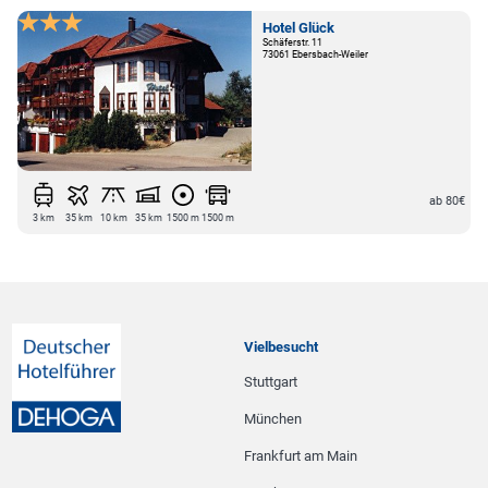
Hotel Glück
Schäferstr. 11
73061 Ebersbach-Weiler
ab 80€
3 km
35 km
10 km
35 km
1500 m
1500 m
Vielbesucht
Stuttgart
München
Frankfurt am Main