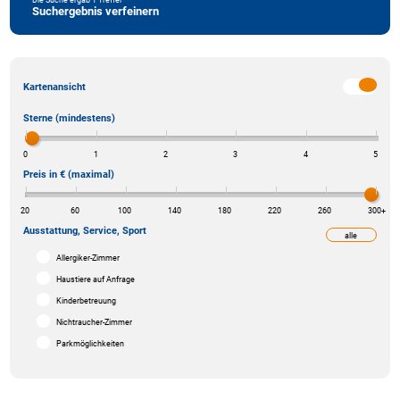
Suchergebnis verfeinern
Kartenansicht
Sterne (mindestens)
0
1
2
3
4
5
Preis in € (maximal)
20
60
100
140
180
220
260
300
+
Ausstattung, Service, Sport
alle
weniger
Allergiker-Zimmer
Haustiere auf Anfrage
Kinderbetreuung
Nichtraucher-Zimmer
Parkmöglichkeiten