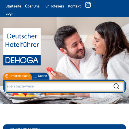
Startseite
Über Uns
Für Hoteliers
Kontakt
Login
Umkreissuche
Suche
Die Suche ergab
1
Treffer