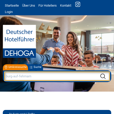
Startseite
Über Uns
Für Hoteliers
Kontakt
Login
Umkreissuche
Suche
Die Suche ergab
1
Treffer