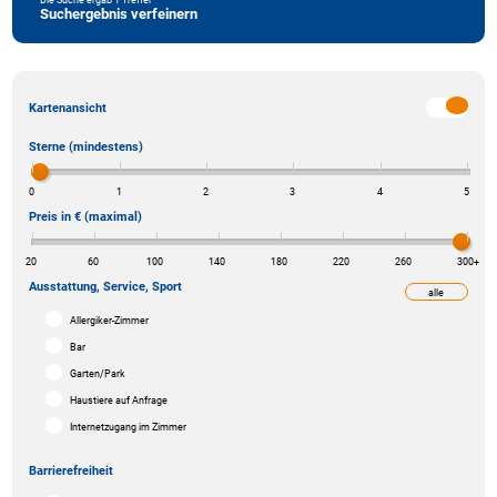
Suchergebnis verfeinern
Kartenansicht
Sterne (mindestens)
0
1
2
3
4
5
Preis in € (maximal)
20
60
100
140
180
220
260
300
+
Ausstattung, Service, Sport
alle
weniger
Allergiker-Zimmer
Bar
Garten/Park
Haustiere auf Anfrage
Internetzugang im Zimmer
Barrierefreiheit