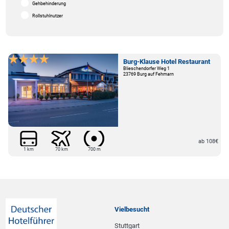
Gehbehinderung
Rollstuhlnutzer
Burg-Klause Hotel Restaurant
Blieschendorfer Weg 1
23769 Burg auf Fehmarn
ab 108€
1 km
70 km
700 m
Vielbesucht
Stuttgart