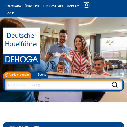
Startseite
Über Uns
Für Hoteliers
Kontakt
Login
Umkreissuche
Suche
Die Suche ergab
1
Treffer