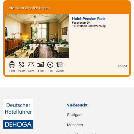
Premium-Empfehlungen
Hotel-Pension Funk
Fasanenstr. 69
10719 Berlin-Charlottenburg
ab 65€
1 km
10 km
4 km
5 km
1 m
200 m
Vielbesucht
Stuttgart
München