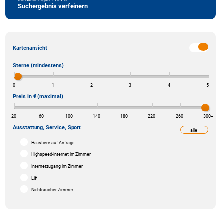
Suchergebnis verfeinern
Kartenansicht
Sterne (mindestens)
0
1
2
3
4
5
Preis in € (maximal)
20
60
100
140
180
220
260
300
+
Ausstattung, Service, Sport
alle
weniger
Haustiere auf Anfrage
Highspeed-Internet im Zimmer
Internetzugang im Zimmer
Lift
Nichtraucher-Zimmer