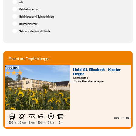
Alle
Gehbehinderung
Gehörlose und Schwerhörige
Rollstuhlnutzer
Sehbehinderte und Blinde
Premium-Empfehlungen
Superior
Hotel St. Elisabeth - Kloster
Hegne
Konradistr. 1
78476 Allensbach-Hegne
50€ - 215€
500 m
30 km
8 km
30 km
5 km
5 m