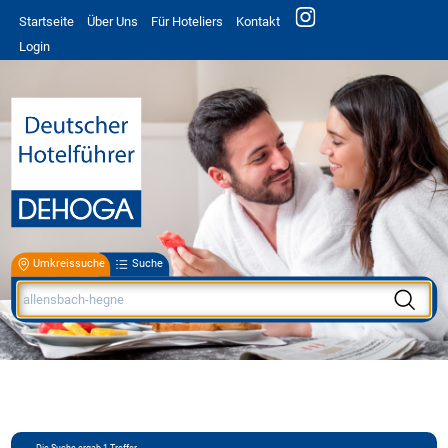
Startseite
Über Uns
Für Hoteliers
Kontakt
Login
Umkreissuche
Suche
Die Suche ergab
1
Treffer