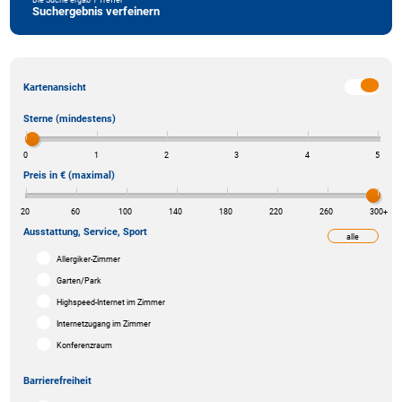
Suchergebnis verfeinern
Kartenansicht
Sterne (mindestens)
0
1
2
3
4
5
Preis in € (maximal)
20
60
100
140
180
220
260
300
+
Ausstattung, Service, Sport
alle
weniger
Allergiker-Zimmer
Garten/Park
Highspeed-Internet im Zimmer
Internetzugang im Zimmer
Konferenzraum
Barrierefreiheit