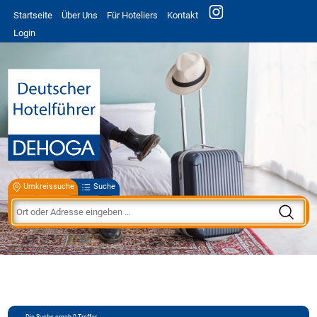
Startseite
Über Uns
Für Hoteliers
Kontakt
Login
Umkreissuche
Suche
Die Suche ergab
0
Treffer