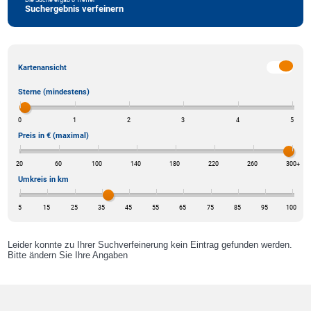
Suchergebnis verfeinern
Kartenansicht
Sterne (mindestens)
0
1
2
3
4
5
Preis in € (maximal)
20
60
100
140
180
220
260
300
+
Umkreis in km
5
15
25
35
45
55
65
75
85
95
100
Leider konnte zu Ihrer Suchverfeinerung kein Eintrag gefunden werden.
Bitte ändern Sie Ihre Angaben