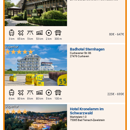
80€ - 647€
3 km
65 km
5 km
53 km
2 km
300 m
Superior
Badhotel Sternhagen
Cuxhavener Str. 86
27476 Cuxhaven
225€ - 695€
6 km
80 km
8 km
80 km
5 km
100 m
Superior
Hotel Kronelamm im
Schwarzwald
Marktplatz 1-3
75385 Bad Teinach-Zavelstein