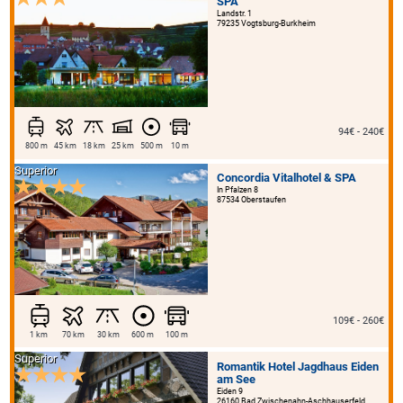
SPA
Landstr. 1
79235 Vogtsburg-Burkheim
94€ - 240€
800 m
45 km
18 km
25 km
500 m
10 m
Superior
Concordia Vitalhotel & SPA
In Pfalzen 8
87534 Oberstaufen
109€ - 260€
1 km
70 km
30 km
600 m
100 m
Superior
Romantik Hotel Jagdhaus Eiden
am See
Eiden 9
26160 Bad Zwischenahn-Aschhauserfeld