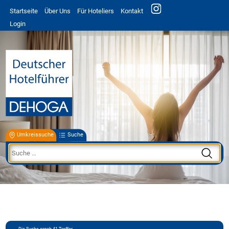
Startseite
Über Uns
Für Hoteliers
Kontakt
Login
Umkreissuche
Suche
Die Suche ergab
41
Treffer