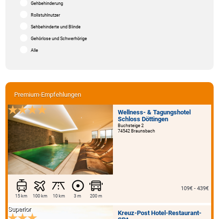
Gehbehinderung
Rollstuhlnutzer
Sehbehinderte und Blinde
Gehörlose und Schwerhörige
Alle
Premium-Empfehlungen
Wellness- & Tagungshotel
Schloss Döttingen
Buchsteige 2
74542 Braunsbach
109€ - 439€
15 km
100 km
10 km
3 m
200 m
Superior
Kreuz-Post Hotel-Restaurant-