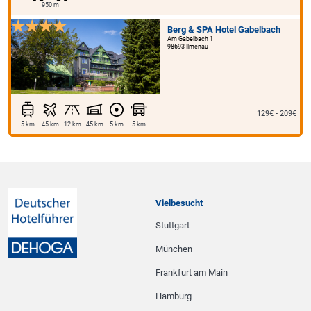
950 m
Berg & SPA Hotel Gabelbach
Am Gabelbach 1
98693 Ilmenau
129€ - 209€
5 km
45 km
12 km
45 km
5 km
5 km
Vielbesucht
Stuttgart
München
Frankfurt am Main
Hamburg