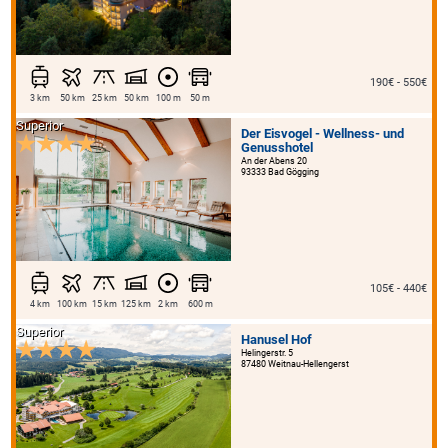
190€ - 550€
3 km
50 km
25 km
50 km
100 m
50 m
Superior
Der Eisvogel - Wellness- und
Genusshotel
An der Abens 20
93333 Bad Gögging
105€ - 440€
4 km
100 km
15 km
125 km
2 km
600 m
Superior
Hanusel Hof
Helingerstr. 5
87480 Weitnau-Hellengerst