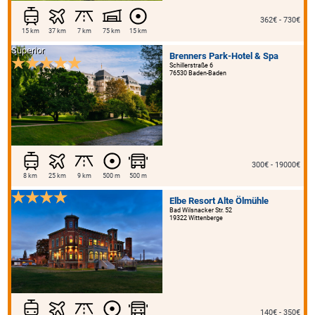
362€ - 730€
15 km
37 km
7 km
75 km
15 km
Superior
Brenners Park-Hotel & Spa
Schillerstraße 6
76530 Baden-Baden
300€ - 19000€
8 km
25 km
9 km
500 m
500 m
Elbe Resort Alte Ölmühle
Bad Wilsnacker Str. 52
19322 Wittenberge
140€ - 350€