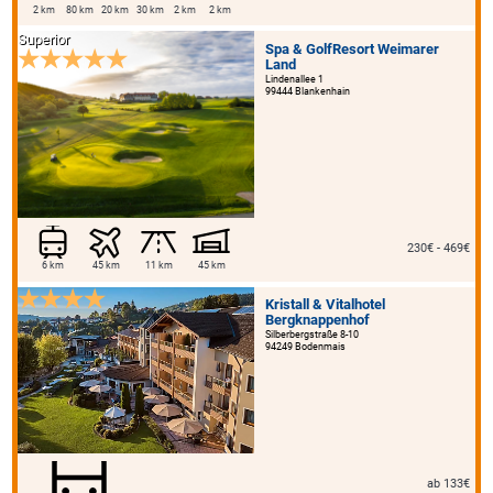
2 km
80 km
20 km
30 km
2 km
2 km
Superior
Spa & GolfResort Weimarer
Land
Lindenallee 1
99444 Blankenhain
230€ - 469€
6 km
45 km
11 km
45 km
Kristall & Vitalhotel
Bergknappenhof
Silberbergstraße 8-10
94249 Bodenmais
ab 133€