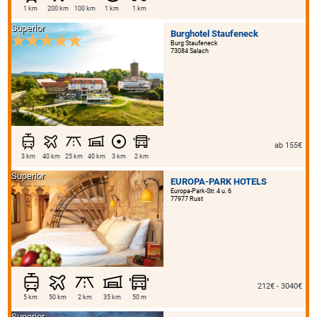
1 km
200 km
100 km
1 km
1 km
Superior
Burghotel Staufeneck
Burg Staufeneck
73084 Salach
ab 155€
3 km
40 km
25 km
40 km
3 km
2 km
Superior
EUROPA-PARK HOTELS
Europa-Park-Str. 4 u. 6
77977 Rust
212€ - 3040€
5 km
50 km
2 km
35 km
50 m
Superior