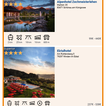
Alpenhotel Zechmeisterlehen
Wahlstr. 35
83471 Schönau am Königssee
99€ - 440€
2 km
25 km
18 km
16 km
600 m
Superior
Elztalhotel
Am Rüttlersberg 5
79297 Winden im Elztal
237€ - 538€