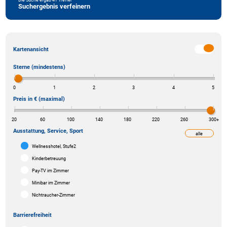
Suchergebnis verfeinern
Kartenansicht
Sterne (mindestens)
0
1
2
3
4
5
Preis in € (maximal)
20
60
100
140
180
220
260
300
+
Ausstattung, Service, Sport
alle
weniger
Wellnesshotel, Stufe2
Kinderbetreuung
Pay-TV im Zimmer
Minibar im Zimmer
Nichtraucher-Zimmer
Barrierefreiheit