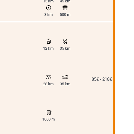
15 km
45 km
3 km
500 m
12 km
35 km
85€ - 218€
28 km
35 km
1000 m