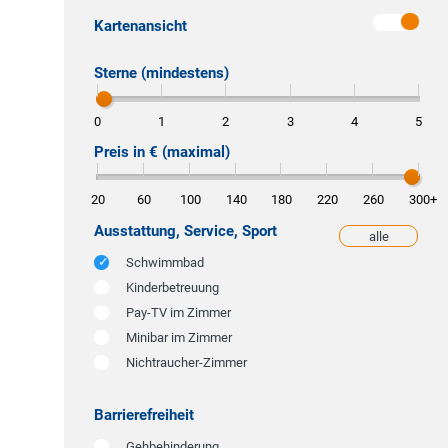
Kartenansicht
Sterne (mindestens)
0
1
2
3
4
5
Preis in € (maximal)
20
60
100
140
180
220
260
300
+
Ausstattung, Service, Sport
alle
weniger
Schwimmbad
Kinderbetreuung
Pay-TV im Zimmer
Minibar im Zimmer
Nichtraucher-Zimmer
Barrierefreiheit
Gehbehinderung