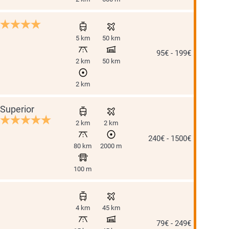
5 km
50 km
95€ - 199€
2 km
50 km
2 km
Superior
2 km
2 km
240€ - 1500€
80 km
2000 m
100 m
4 km
45 km
79€ - 249€