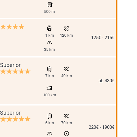
500 m
1 km
120 km
125€ - 215€
35 km
Superior
7 km
40 km
ab 430€
100 km
Superior
6 km
70 km
220€ - 1900€