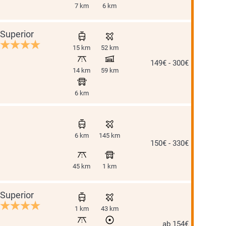
7 km
6 km
Superior
15 km
52 km
149€ - 300€
14 km
59 km
6 km
6 km
145 km
150€ - 330€
45 km
1 km
Superior
1 km
43 km
ab 154€