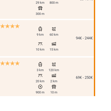
29 km
800 m
300 m
9 km
60 km
94€ - 244€
10 km
15 km
3 km
120 km
69€ - 250€
20 km
2 km
900 m
10 m