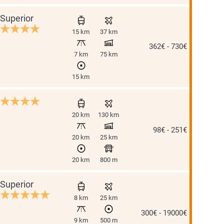
Superior
15 km
37 km
362€ - 730€
7 km
75 km
15 km
20 km
130 km
98€ - 251€
20 km
25 km
20 km
800 m
Superior
8 km
25 km
300€ - 19000€
9 km
500 m