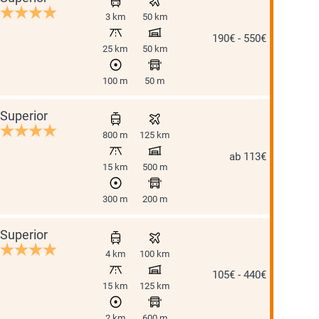
3 km
50 km
190€ - 550€
25 km
50 km
100 m
50 m
Superior
800 m
125 km
ab 113€
15 km
500 m
300 m
200 m
Superior
4 km
100 km
105€ - 440€
15 km
125 km
2 km
600 m