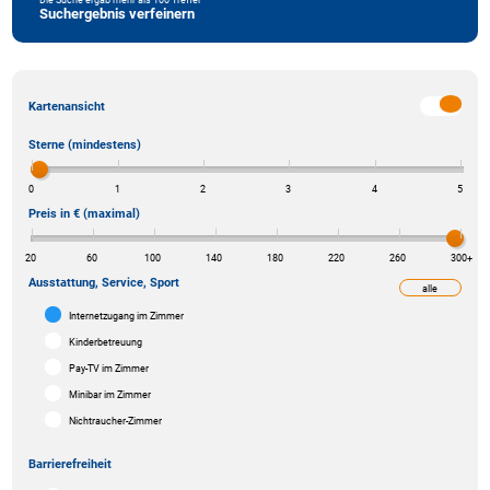
Suchergebnis verfeinern
Kartenansicht
Sterne (mindestens)
0
1
2
3
4
5
Preis in € (maximal)
20
60
100
140
180
220
260
300
+
Ausstattung, Service, Sport
alle
weniger
Internetzugang im Zimmer
Kinderbetreuung
Pay-TV im Zimmer
Minibar im Zimmer
Nichtraucher-Zimmer
Barrierefreiheit