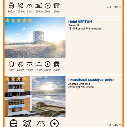
75€ - 300€
800 m
115 km
5 km
100 km
20 m
20 m
Hotel NEPTUN
Seestr. 19
18119 Rostock-Warnemünde
1 km
45 km
12 km
12 km
300 m
200 m
Strandhotel Monbijou GmbH
Andreas-Dirks-Str. 6
25980 Sylt-Westerland
65€ - 450€