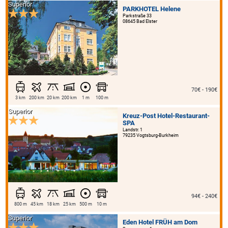
Superior
PARKHOTEL Helene
Parkstraße 33
08645 Bad Elster
70€ - 190€
3 km
200 km
20 km
200 km
1 m
100 m
Superior
Kreuz-Post Hotel-Restaurant-
SPA
Landstr. 1
79235 Vogtsburg-Burkheim
94€ - 240€
800 m
45 km
18 km
25 km
500 m
10 m
Superior
Eden Hotel FRÜH am Dom