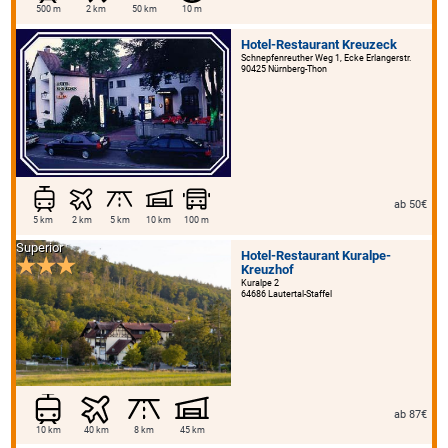
500 m
2 km
50 km
10 m
Hotel-Restaurant Kreuzeck
Schnepfenreuther Weg 1, Ecke Erlangerstr.
90425 Nürnberg-Thon
ab 50€
5 km
2 km
5 km
10 km
100 m
Superior
Hotel-Restaurant Kuralpe-
Kreuzhof
Kuralpe 2
64686 Lautertal-Staffel
ab 87€
10 km
40 km
8 km
45 km