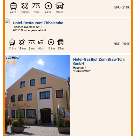
59€ - 210€
4 km
100 km
7 km
4 km
500 m
Hotel-Restaurant Zirbelstube
Friedrich-Overbeck-Str. 1
90455 Nürnberg-Worzeldorf
98€ - 204€
11 km
18 km
2 km
6 km
11 km
15 m
Superior
Hotel-Gasthof Zum Bräu-Toni
GmbH
Hauptstr. 4
92345 Dietfurt