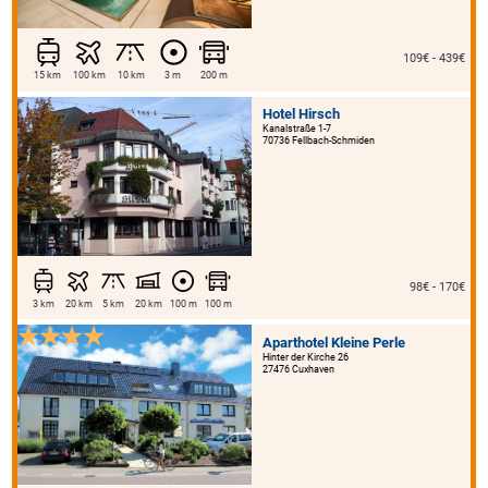
109€ - 439€
15 km
100 km
10 km
3 m
200 m
Hotel Hirsch
Kanalstraße 1-7
70736 Fellbach-Schmiden
98€ - 170€
3 km
20 km
5 km
20 km
100 m
100 m
Aparthotel Kleine Perle
Hinter der Kirche 26
27476 Cuxhaven