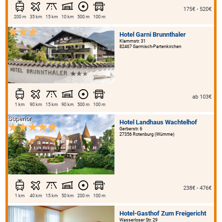
175€ - 520€
200 m
35 km
15 km
10 km
500 m
100 m
Hotel Garni Brunnthaler
Klammstr. 31
82467 Garmisch-Partenkirchen
ab 103€
1 km
90 km
15 km
90 km
500 m
100 m
Superior
Hotel Landhaus Wachtelhof
Gerberstr. 6
27356 Rotenburg (Wümme)
238€ - 476€
1 km
40 km
15 km
50 km
200 m
100 m
Hotel-Gasthof Zum Freigericht
Wasserloser Str. 29