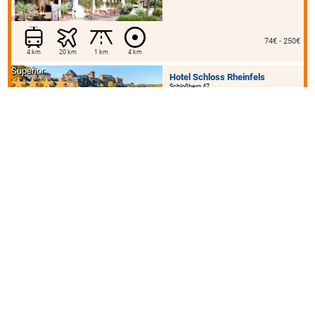
74€ - 250€
4 km
20 km
1 km
4 km
Superior
Hotel Schloss Rheinfels
Schloßberg 47
56329 St. Goar
ab 92€
1 km
90 km
10 km
100 km
500 m
Kronenhotel
Kronenstr. 48
70174 Stuttgart-Mitte
110€ - 190€
1 km
10 km
10 km
10 km
600 m
200 m