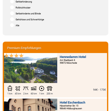
Gehbehinderung
Rollstuhlnutzer
Sehbehinderte und Blinde
Gehörlose und Schwerhörige
Alle
Premium-Empfehlungen
Hennedamm Hotel
Am Stadtpark 6
59872 Meschede
94€ - 175€
1 km
45 km
2 km
60 km
1 km
200 m
Hotel Eschenbach
Häselriether Str. 15
98646 Hildburghausen