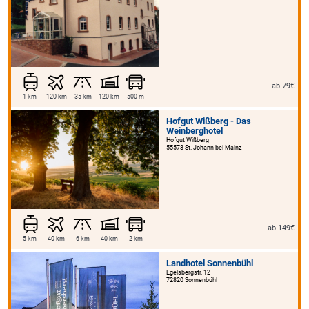
ab 79€
1 km
120 km
35 km
120 km
500 m
Hofgut Wißberg - Das
Weinberghotel
Hofgut Wißberg
55578 St. Johann bei Mainz
ab 149€
5 km
40 km
6 km
40 km
2 km
Landhotel Sonnenbühl
Egelsbergstr. 12
72820 Sonnenbühl