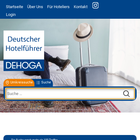
Startseite
Über Uns
Für Hoteliers
Kontakt
Login
Umkreissuche
Suche
Die Suche ergab mehr als 100 Treffer