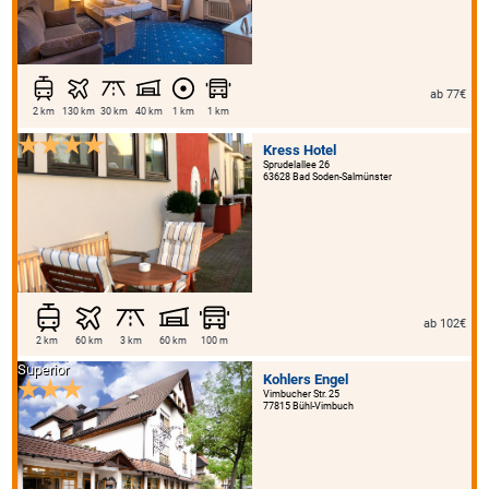
ab 77€
2 km
130 km
30 km
40 km
1 km
1 km
Kress Hotel
Sprudelallee 26
63628 Bad Soden-Salmünster
ab 102€
2 km
60 km
3 km
60 km
100 m
Superior
Kohlers Engel
Vimbucher Str. 25
77815 Bühl-Vimbuch