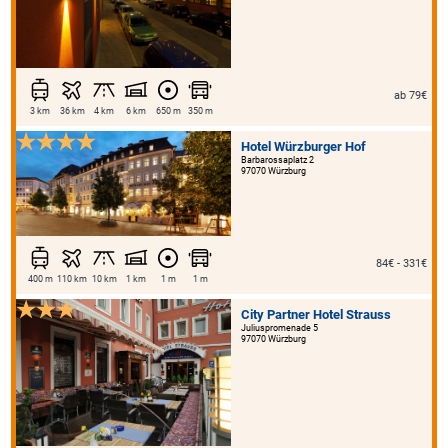
ab 79€
3 km
36 km
4 km
6 km
650 m
350 m
Hotel Würzburger Hof
Barbarossaplatz 2
97070 Würzburg
84€ - 331€
400 m
110 km
10 km
1 km
1 m
1 m
City Partner Hotel Strauss
Juliuspromenade 5
97070 Würzburg