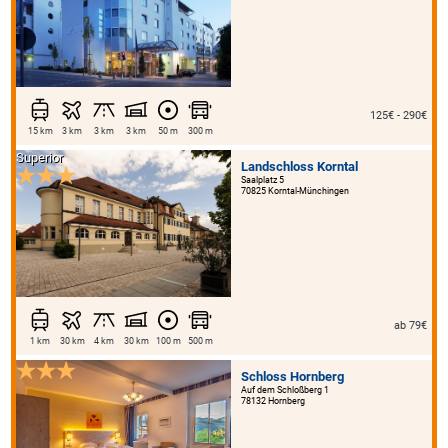
125€ - 290€
15 km
3 km
3 km
3 km
50 m
300 m
Superior
Landschloss Korntal
Saalplatz 5
70825 Korntal-Münchingen
ab 79€
1 km
30 km
4 km
30 km
100 m
500 m
Schloss Hornberg
Auf dem Schloßberg 1
78132 Hornberg