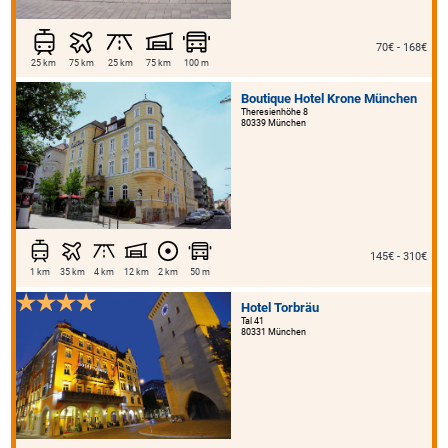
70€ - 168€
25 km
75 km
25 km
75 km
100 m
Boutique Hotel Krone München
Theresienhöhe 8
80339 München
145€ - 310€
1 km
35 km
4 km
12 km
2 km
50 m
Hotel Torbräu
Tal 41
80331 München