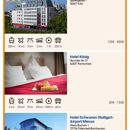
Sporergasse 1
50667 Köln
135€ - 800€
200 m
14 km
3 km
2 km
1 m
200 m
Hotel König
Stockder Str. 31
42857 Remscheid
83€ - 155€
2 km
35 km
5 km
35 km
1500 m
40 m
Hotel Schwanen Stuttgart-
Airport/Messe
Obere Bachstr. 1
70794 Filderstadt-Bernhausen