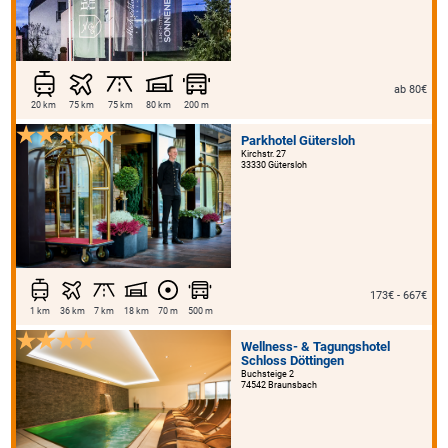
ab 80€
20 km
75 km
75 km
80 km
200 m
Parkhotel Gütersloh
Kirchstr. 27
33330 Gütersloh
173€ - 667€
1 km
36 km
7 km
18 km
70 m
500 m
Wellness- & Tagungshotel
Schloss Döttingen
Buchsteige 2
74542 Braunsbach