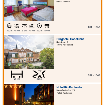
63755 Alzenau
83€ - 145€
400 m
40 km
3 km
45 km
300 m
100 m
Burghotel Haselünne
Steintorstr. 7
49740 Haselünne
99€ - 164€
25 km
80 km
Hotel Rio Karlsruhe
Hans-Sachs-Str. 2/3
76133 Karlsruhe