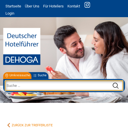
Startseite
Über Uns
Für Hoteliers
Kontakt
Login
Umkreissuche
Suche
ZURÜCK ZUR TREFFERLISTE