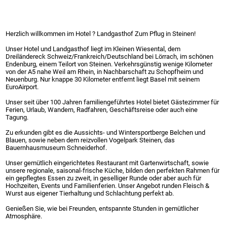
Herzlich willkommen im Hotel ? Landgasthof Zum Pflug in Steinen!
Unser Hotel und Landgasthof liegt im Kleinen Wiesental, dem
Dreiländereck Schweiz/Frankreich/Deutschland bei Lörrach, im schönen
Endenburg, einem Teilort von Steinen. Verkehrsgünstig wenige Kilometer
von der A5 nahe Weil am Rhein, in Nachbarschaft zu Schopfheim und
Neuenburg. Nur knappe 30 Kilometer entfernt liegt Basel mit seinem
EuroAirport.
Unser seit über 100 Jahren familiengeführtes Hotel bietet Gästezimmer für
Ferien, Urlaub, Wandern, Radfahren, Geschäftsreise oder auch eine
Tagung.
Zu erkunden gibt es die Aussichts- und Wintersportberge Belchen und
Blauen, sowie neben dem reizvollen Vogelpark Steinen, das
Bauernhausmuseum Schneiderhof.
Unser gemütlich eingerichtetes Restaurant mit Gartenwirtschaft, sowie
unsere regionale, saisonal-frische Küche, bilden den perfekten Rahmen für
ein gepflegtes Essen zu zweit, in geselliger Runde oder aber auch für
Hochzeiten, Events und Familienferien. Unser Angebot runden Fleisch &
Wurst aus eigener Tierhaltung und Schlachtung perfekt ab.
Genießen Sie, wie bei Freunden, entspannte Stunden in gemütlicher
Atmosphäre.