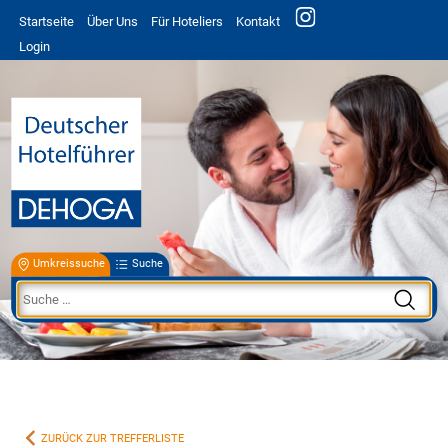
Startseite
Über Uns
Für Hoteliers
Kontakt
Login
Umkreissuche
Suche
ZURÜCK ZUR TREFFERLISTE