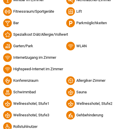
Fitnessraum/Sportgeräte
Lift
Bar
Parkmöglichkeiten
Spezialkost Diät/Allergie/Vollwert
Garten/Park
WLAN
Internetzugang im Zimmer
Highspeed-Internet im Zimmer
Konferenzraum
Allergiker-Zimmer
Schwimmbad
Sauna
Wellnesshotel, Stufe1
Wellnesshotel, Stufe2
Wellnesshotel, Stufe3
Gehbehinderung
Rollstuhlnutzer