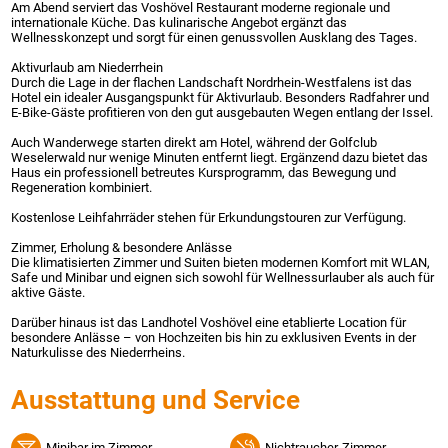
Am Abend serviert das Voshövel Restaurant moderne regionale und
internationale Küche. Das kulinarische Angebot ergänzt das
Wellnesskonzept und sorgt für einen genussvollen Ausklang des Tages.
Aktivurlaub am Niederrhein
Durch die Lage in der flachen Landschaft Nordrhein-Westfalens ist das
Hotel ein idealer Ausgangspunkt für Aktivurlaub. Besonders Radfahrer und
E-Bike-Gäste profitieren von den gut ausgebauten Wegen entlang der Issel.
Auch Wanderwege starten direkt am Hotel, während der Golfclub
Weselerwald nur wenige Minuten entfernt liegt. Ergänzend dazu bietet das
Haus ein professionell betreutes Kursprogramm, das Bewegung und
Regeneration kombiniert.
Kostenlose Leihfahrräder stehen für Erkundungstouren zur Verfügung.
Zimmer, Erholung & besondere Anlässe
Die klimatisierten Zimmer und Suiten bieten modernen Komfort mit WLAN,
Safe und Minibar und eignen sich sowohl für Wellnessurlauber als auch für
aktive Gäste.
Darüber hinaus ist das Landhotel Voshövel eine etablierte Location für
besondere Anlässe – von Hochzeiten bis hin zu exklusiven Events in der
Naturkulisse des Niederrheins.
Ausstattung und Service
Minibar im Zimmer
Nichtraucher-Zimmer