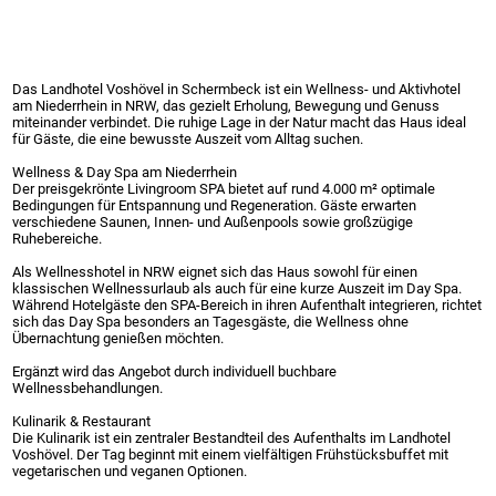
Das Landhotel Voshövel in Schermbeck ist ein Wellness- und Aktivhotel
am Niederrhein in NRW, das gezielt Erholung, Bewegung und Genuss
miteinander verbindet. Die ruhige Lage in der Natur macht das Haus ideal
für Gäste, die eine bewusste Auszeit vom Alltag suchen.
Wellness & Day Spa am Niederrhein
Der preisgekrönte Livingroom SPA bietet auf rund 4.000 m² optimale
Bedingungen für Entspannung und Regeneration. Gäste erwarten
verschiedene Saunen, Innen- und Außenpools sowie großzügige
Ruhebereiche.
Als Wellnesshotel in NRW eignet sich das Haus sowohl für einen
klassischen Wellnessurlaub als auch für eine kurze Auszeit im Day Spa.
Während Hotelgäste den SPA-Bereich in ihren Aufenthalt integrieren, richtet
sich das Day Spa besonders an Tagesgäste, die Wellness ohne
Übernachtung genießen möchten.
Ergänzt wird das Angebot durch individuell buchbare
Wellnessbehandlungen.
Kulinarik & Restaurant
Die Kulinarik ist ein zentraler Bestandteil des Aufenthalts im Landhotel
Voshövel. Der Tag beginnt mit einem vielfältigen Frühstücksbuffet mit
vegetarischen und veganen Optionen.