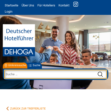
Startseite
Über Uns
Für Hoteliers
Kontakt
Login
Umkreissuche
Suche
ZURÜCK ZUR TREFFERLISTE