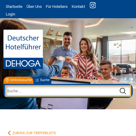
Startseite
Über Uns
Für Hoteliers
Kontakt
Login
Umkreissuche
Suche
ZURÜCK ZUR TREFFERLISTE