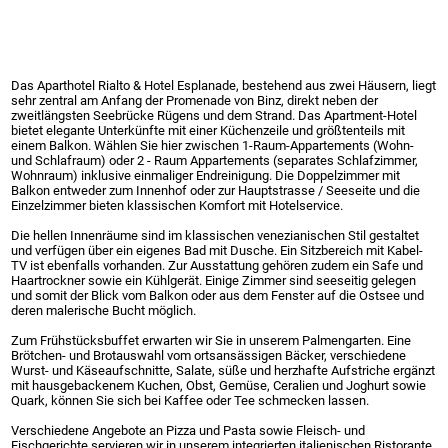
Das Aparthotel Rialto & Hotel Esplanade, bestehend aus zwei Häusern, liegt
sehr zentral am Anfang der Promenade von Binz, direkt neben der
zweitlängsten Seebrücke Rügens und dem Strand. Das Apartment-Hotel
bietet elegante Unterkünfte mit einer Küchenzeile und größtenteils mit
einem Balkon. Wählen Sie hier zwischen 1-Raum-Appartements (Wohn-
und Schlafraum) oder 2 - Raum Appartements (separates Schlafzimmer,
Wohnraum) inklusive einmaliger Endreinigung. Die Doppelzimmer mit
Balkon entweder zum Innenhof oder zur Hauptstrasse / Seeseite und die
Einzelzimmer bieten klassischen Komfort mit Hotelservice.
Die hellen Innenräume sind im klassischen venezianischen Stil gestaltet
und verfügen über ein eigenes Bad mit Dusche. Ein Sitzbereich mit Kabel-
TV ist ebenfalls vorhanden. Zur Ausstattung gehören zudem ein Safe und
Haartrockner sowie ein Kühlgerät. Einige Zimmer sind seeseitig gelegen
und somit der Blick vom Balkon oder aus dem Fenster auf die Ostsee und
deren malerische Bucht möglich.
Zum Frühstücksbuffet erwarten wir Sie in unserem Palmengarten. Eine
Brötchen- und Brotauswahl vom ortsansässigen Bäcker, verschiedene
Wurst- und Käseaufschnitte, Salate, süße und herzhafte Aufstriche ergänzt
mit hausgebackenem Kuchen, Obst, Gemüse, Ceralien und Joghurt sowie
Quark, können Sie sich bei Kaffee oder Tee schmecken lassen.
Verschiedene Angebote an Pizza und Pasta sowie Fleisch- und
Fischgerichte servieren wir in unserem integrierten italienischen Ristorante.