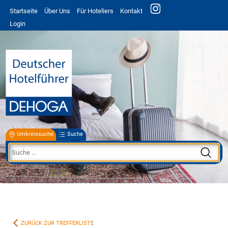
Startseite
Über Uns
Für Hoteliers
Kontakt
Login
Umkreissuche
Suche
ZURÜCK ZUR TREFFERLISTE