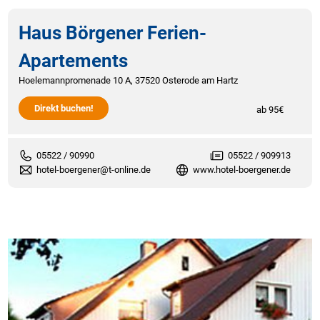
Haus Börgener Ferien-
Apartements
Hoelemannpromenade 10 A, 37520 Osterode am Hartz
Direkt buchen!
ab 95€
05522 / 90990
05522 / 909913
hotel-boergener@t-online.de
www.hotel-boergener.de