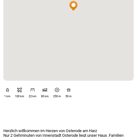
1 km
100 km
22 km
90 km
250 m
50 m
Herzlich willkommen im Herzen von Osterode am Harz
Nur 2 Gehminuten von Innenstadt Osterode liegt unser Haus .Familien