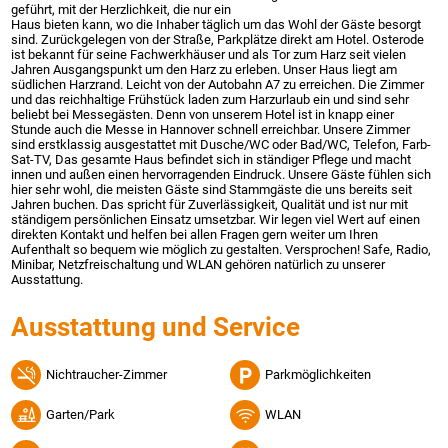
geführt, mit der Herzlichkeit, die nur ein
Haus bieten kann, wo die Inhaber täglich um das Wohl der Gäste besorgt
sind. Zurückgelegen von der Straße, Parkplätze direkt am Hotel. Osterode
ist bekannt für seine Fachwerkhäuser und als Tor zum Harz seit vielen
Jahren Ausgangspunkt um den Harz zu erleben. Unser Haus liegt am
südlichen Harzrand. Leicht von der Autobahn A7 zu erreichen. Die Zimmer
und das reichhaltige Frühstück laden zum Harzurlaub ein und sind sehr
beliebt bei Messegästen. Denn von unserem Hotel ist in knapp einer
Stunde auch die Messe in Hannover schnell erreichbar. Unsere Zimmer
sind erstklassig ausgestattet mit Dusche/WC oder Bad/WC, Telefon, Farb-
Sat-TV, Das gesamte Haus befindet sich in ständiger Pflege und macht
innen und außen einen hervorragenden Eindruck. Unsere Gäste fühlen sich
hier sehr wohl, die meisten Gäste sind Stammgäste die uns bereits seit
Jahren buchen. Das spricht für Zuverlässigkeit, Qualität und ist nur mit
ständigem persönlichen Einsatz umsetzbar. Wir legen viel Wert auf einen
direkten Kontakt und helfen bei allen Fragen gern weiter um Ihren
Aufenthalt so bequem wie möglich zu gestalten. Versprochen! Safe, Radio,
Minibar, Netzfreischaltung und WLAN gehören natürlich zu unserer
Ausstattung.
Ausstattung und Service
Nichtraucher-Zimmer
Parkmöglichkeiten
Garten/Park
WLAN