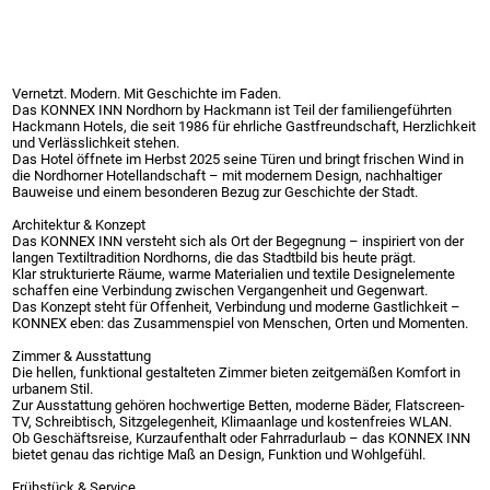
Vernetzt. Modern. Mit Geschichte im Faden.
Das KONNEX INN Nordhorn by Hackmann ist Teil der familiengeführten
Hackmann Hotels, die seit 1986 für ehrliche Gastfreundschaft, Herzlichkeit
und Verlässlichkeit stehen.
Das Hotel öffnete im Herbst 2025 seine Türen und bringt frischen Wind in
die Nordhorner Hotellandschaft – mit modernem Design, nachhaltiger
Bauweise und einem besonderen Bezug zur Geschichte der Stadt.
Architektur & Konzept
Das KONNEX INN versteht sich als Ort der Begegnung – inspiriert von der
langen Textiltradition Nordhorns, die das Stadtbild bis heute prägt.
Klar strukturierte Räume, warme Materialien und textile Designelemente
schaffen eine Verbindung zwischen Vergangenheit und Gegenwart.
Das Konzept steht für Offenheit, Verbindung und moderne Gastlichkeit –
KONNEX eben: das Zusammenspiel von Menschen, Orten und Momenten.
Zimmer & Ausstattung
Die hellen, funktional gestalteten Zimmer bieten zeitgemäßen Komfort in
urbanem Stil.
Zur Ausstattung gehören hochwertige Betten, moderne Bäder, Flatscreen-
TV, Schreibtisch, Sitzgelegenheit, Klimaanlage und kostenfreies WLAN.
Ob Geschäftsreise, Kurzaufenthalt oder Fahrradurlaub – das KONNEX INN
bietet genau das richtige Maß an Design, Funktion und Wohlgefühl.
Frühstück & Service