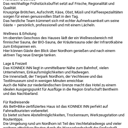
Das reichhaltige Frühstücksbuffet setzt auf Frische, Regionalität und
Qualität.
Knusprige Brötchen, Aufschnitt, Käse, Obst, Müsli und Kaffeespezialitäten
sorgen für einen genussvollen Start in den Tag.
Das herzliche Team kümmert sich mit echter Aufmerksamkeit um seine
Gäste – persönlich, professionell und mit einem Lächeln.
Wellness & Erholung
Im obersten Geschoss des Hauses lädt der ein Wellnessbereich mit
finnischer Sauna, der BIO-Sauna, der Kräutersauna oder der Infrarotkabine
zum Entspannen ein.
Hier können Gäste den Blick über Nordhorn genießen und nach einem
aktiven Tag neue Energie tanken.
Lage & Freizeit
Das KONNEX INN liegt in unmittelbarer Nähe zum Bahnhof, vielen
Unternehmen, Einkaufsmöglichkeiten und Radwegen.
Die Innenstadt, der Tierpark Nordhorn, der Vechtesee und das
Textilmuseum sind in wenigen Minuten erreichbar.
Auch die Nähe zur niederländischen Grenze macht das Hotel zu einem
idealen Ausgangspunkt für Ausflüge in die Region Grafschaft Bentheim
und das Nachbarland.
Für Radreisende
Als Bett+Bike-zertifiziertes Haus ist das KONNEX INN perfekt auf
Fahrradtouristen vorbereitet.
Es bietet sichere Abstellmöglichkeiten, Trockenraum, Werkzeugstation und
Routentipps.
Die Umgebung rund um Nordhorn ist Teil des Vechtetalradwegs und vieler
weiterer attraktiver Routen durch die Wasserlandschaft der Grafschaft