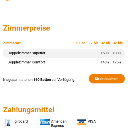
Zimmerpreise
Zimmerart
EZ ab
EZ bis
DZ ab
DZ bis
Doppelzimmer Superior
153 €
180 €
Dopplezimmer Komfort
148 €
175 €
Direkt buchen!
Insgesamt stehen
160 Betten
zur Verfügung.
Zahlungsmittel
girocard
American
VISA
Express