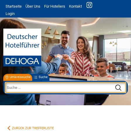
Startseite
Über Uns
Für Hoteliers
Kontakt
Login
Umkreissuche
Suche
ZURÜCK ZUR TREFFERLISTE