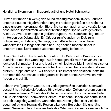
Herzlich willkommen im Brauereigasthof und Hotel Schmucker!
Dürfen wir Ihnen ein wenig den Mund wässrig machen? In den Räumen
unseres Hauses mit jahrhundertelanger Tradition genießen Sie nicht nur
eines unserer hervorragenden Biere. Sie können auch unsere vorzüglichen
hessischen Spezialitäten von einer reichhaltigen Speisekarte genießen.
Allein, zu zweit, oder sogar in großen Gruppen. Das Gasthaus liegt mitten
im Herzen des Odenwalds. Ein Ort, der zum Wandern einlädt, zum
Entspannen, zu Fahrrad-, Segway-, oder E-Bike-Touren. Wer diesen
wundervollen Ort länger als nur einen Tag erleben möchte, findet in
unserem Hotel komfortable Übernachtungsmöglichkeiten.
Unser Gasthof ist das heimliche Zentrum der Schmucker-Brauerei. Er ist
auch historisch ihre Grundlage. Auch heute genießt man hier vor Ort ein
leckeres Schmucker-Bier und lässt sich ein leckeres Mahl nach hessischer
Art schmecken. Egal ob sie den Schankraum allein betreten oder mit einer
großen Gruppe anreisen - wir finden für Sie immer den richtigen Platz. Im
Sommer lädt zudem unser Biergarten ein in der Sonne zu verweilen. Wir
freuen uns auf Sie!
Johann Wolfgang von Goethe, der verbürgtermaßen auch den Odenwald
besucht hat, lieferte die Vorlage für die bekannten Zeilen: »Warum denn in
die Ferne schweifen? Sieh, das Gute liegt so nah!« Und so ist unser Hotel
ein Stück ehrliche Odenwälder Heimat. Im beschaulichen Mossautal lässt
es sich ausgiebig wandern, wunderbar spazieren gehen oder vielleicht
sogar auf einem Segway die Region erkunden. Besuchen Sie uns! Und
lernen Sie einen der schönsten Teile des Odenwald kennen - einerlei, ob Sie