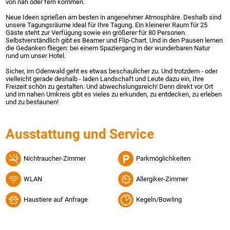
von nah oder fern kommen.
Neue Ideen sprießen am besten in angenehmer Atmosphäre. Deshalb sind
unsere Tagungsräume ideal für Ihre Tagung. Ein kleinerer Raum für 25
Gäste steht zur Verfügung sowie ein größerer für 80 Personen.
Selbstverständlich gibt es Beamer und Flip-Chart. Und in den Pausen lernen
die Gedanken fliegen: bei einem Spaziergang in der wunderbaren Natur
rund um unser Hotel.
Sicher, im Odenwald geht es etwas beschaulicher zu. Und trotzdem - oder
vielleicht gerade deshalb - laden Landschaft und Leute dazu ein, Ihre
Freizeit schön zu gestalten. Und abwechslungsreich! Denn direkt vor Ort
und im nahen Umkreis gibt es vieles zu erkunden, zu entdecken, zu erleben
und zu bestaunen!
Ausstattung und Service
Nichtraucher-Zimmer
Parkmöglichkeiten
WLAN
Allergiker-Zimmer
Haustiere auf Anfrage
Kegeln/Bowling