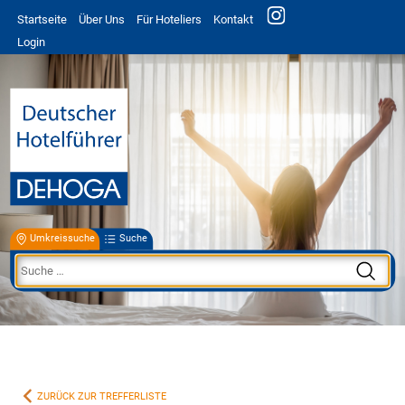
Startseite
Über Uns
Für Hoteliers
Kontakt
Login
Umkreissuche
Suche
ZURÜCK ZUR TREFFERLISTE