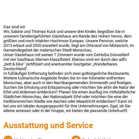
Das sind wir
Wir, Sabine und Thomas Kuck und unsere drei Kinder, begrüßen Sie in
unserem familiengeführten Gästehaus am Rande des Hohen Venns, dem
größten und noch intakten Hochmoor Europas. Unsere Pension, welche
2013 erbaut und 2020 erweitert wurde, liegt am Ortsrand von Mützenich, im
Gemeindegebiet der malerischen Stadt Monschau.
Unser Gästehaus mit seinen 7 Zimmern wurde vom DeHoGa Düsseldorf
mit vier Gasthaus-Sternen klassifiziert. Ebenso sind wir durch den adfc
„bett & bike“ zertifiziert und anerkannter Gastgeber „Wanderbares
Deutschland“.
In fußläufiger Entfernung befinden sich zwei gutbürgerliche Restaurants.
Weitere kulinarische Angebote finden Sie im vier Kilometer entfernten
Monschau, aber auch in den Nachbargemeinden Simmerath und Roetgen.
Suchen Sie Erholung und Entspannung oder möchten Sie aktiv die Natur der
Eifel und Ardennen entdecken? Planen Sie einen Ausflug ins mittelalterliche
Städtchen Monschau, den Nationalpark Eifel oder möchten Sie eine der
traditionsreichen Städte wie Aachen oder Maastricht entdecken? Dann ist
bei uns ein idealer Ausgangspunkt für Ihre Unternehmungen. Egal, ob Sie
alleine anreisen oder in der Gruppe, wir bieten die passende Unterkunft.
Ausstattung und Service