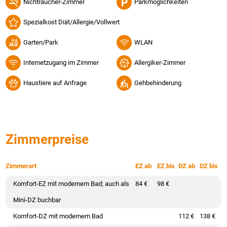
Nichtraucher-Zimmer
Parkmöglichkeiten
Spezialkost Diät/Allergie/Vollwert
Garten/Park
WLAN
Internetzugang im Zimmer
Allergiker-Zimmer
Haustiere auf Anfrage
Gehbehinderung
Zimmerpreise
Zimmerart
EZ ab
EZ bis
DZ ab
DZ bis
Komfort-EZ mit modernem Bad; auch als
84 €
98 €
Mini-DZ buchbar
Komfort-DZ mit modernem Bad
112 €
138 €