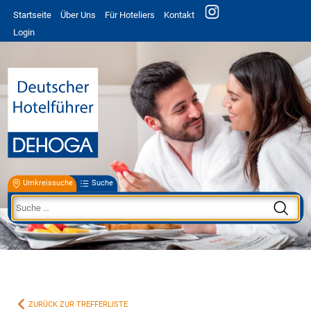
Startseite
Über Uns
Für Hoteliers
Kontakt
Login
Umkreissuche
Suche
ZURÜCK ZUR TREFFERLISTE