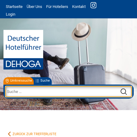
Startseite
Über Uns
Für Hoteliers
Kontakt
Login
Umkreissuche
Suche
ZURÜCK ZUR TREFFERLISTE