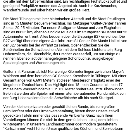
die alle mit dem Lift erreichbar sind. Ein reichhaltiges Frühstücksbüffet und
genügend Parkplätze runden das Angebot ab. Auch für Kurzbesucher,
Wanderfreunde und Biker haben wir ein großes Herz.
Die Stadt Tübingen mit ihrer historischen Altstadt und die Stadt Reutlingen
sind in 15 Minuten bequem erreichbar. Ins Metzinger "Outlet-Center" fahren
Sie ca. 20-25 Minuten. Zur neuen Stuttgarter Messe und zum Flughafen
sind es nur 35 km, ebenso sind die Musicals im Stuttgarter SI-Center nur 25
Autominuten entfernt. Alles bequem über die 2-spurige B27 erreichbar. Die
B27 verfügt über eine eigene Ausfahrt zum SI-Center. Die Music-Hall ist von
der B27 bereits bei der Anfahrt zu sehen. Oder entdecken Sie die
Schönheiten der Schwäbischen Alb, mit dem Schloss Lichtenstein, Burg
Hohenzollern, die Bärenhöhle, der Uracher Wasserfall, um nur einige zu
nennen. Ebenso lädt der nahegelegene Schönbuch zu ausgiebiegen
Spaziergängen und Wanderungen ein.
Golfen mit Panoramablick! Nur wenige Kilometer liegen zwischen Mayer''s
Waldhorn und dem herrlichen GC Schloss Kressbach in Tübingen. Mit einer
Gesamtlänge von 6.691 Metern ist dieser Meisterschaftsplatz einer der
längsten in Deutschland. Das Highlight des 18-Loch-Courses ist Loch 17
mit seinem Wasserhindernis: Ein 150 Meter breiter See ist zu überwinden.
Belohnt werden alle Spieler mit einem atemberaubenden Rundumblick von
der Burg Hohenzollern über die Schwäbische Alb bis nach Stuttgart.
Von der kleinen privaten oder geschäftlichen Runde, bis zum großen
Familienfest oder der Firmenveranstaltung, bieten Ihnen unsere stilvoll
gedeckten Tafeln immer das passende Ambiente. Ganz nach Ihren
Vorstellungen können Sie sich in dem gemütlichen Lokal, dem lichten
Wintergarten, in unserem Landhauszimmer oder modern gestaltetem
"Karlszimmer" wohl fühlen Unser qualifiziertes Küchen - und Serviceteam