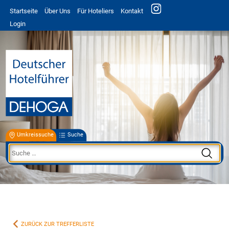
Startseite
Über Uns
Für Hoteliers
Kontakt
Login
Umkreissuche
Suche
ZURÜCK ZUR TREFFERLISTE