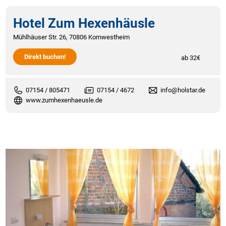
Hotel Zum Hexenhäusle
Mühlhäuser Str. 26, 70806 Kornwestheim
Direkt buchen!
ab 32€
07154 / 805471
07154 / 4672
info@holstar.de
www.zumhexenhaeusle.de