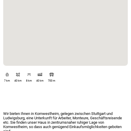
7 km
40 km
8 km
40 km
700 m
Wir bieten Ihnen in Kornwestheim, gelegen zwischen Stuttgart und
Ludwigsburg, eine Unterkunft für Arbeiter, Monteure, Geschäftsreisende
etc. Sie finden unser Haus in zentrumsnaher ruhiger Lage von
Kornwestheim, so dass auch genügend Einkaufsmöglichkeiten geboten