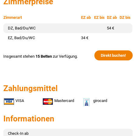
Zimmerpreise
Zimmerart
EZ ab
EZ bis
DZ ab
DZ bis
DZ, Bad/Du/WC
54 €
EZ, Bad/Du/WC
34 €
Direkt buchen!
Insgesamt stehen
15 Betten
zur Verfügung.
Zahlungsmittel
VISA
Mastercard
girocard
Informationen
Check-In ab