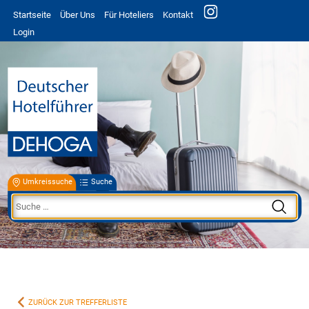
Startseite
Über Uns
Für Hoteliers
Kontakt
Login
Umkreissuche
Suche
ZURÜCK ZUR TREFFERLISTE