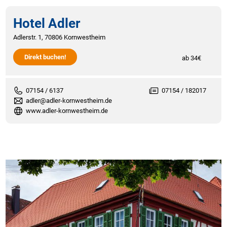
Hotel Adler
Adlerstr. 1, 70806 Kornwestheim
Direkt buchen!
ab 34€
07154 / 6137
07154 / 182017
adler@adler-kornwestheim.de
www.adler-kornwestheim.de