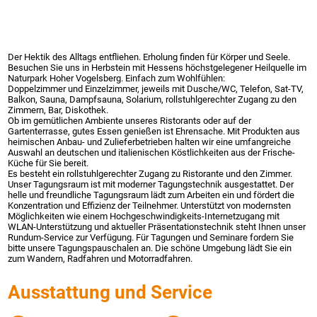
Der Hektik des Alltags entfliehen. Erholung finden für Körper und Seele.
Besuchen Sie uns in Herbstein mit Hessens höchstgelegener Heilquelle im
Naturpark Hoher Vogelsberg. Einfach zum Wohlfühlen:
Doppelzimmer und Einzelzimmer, jeweils mit Dusche/WC, Telefon, Sat-TV,
Balkon, Sauna, Dampfsauna, Solarium, rollstuhlgerechter Zugang zu den
Zimmern, Bar, Diskothek.
Ob im gemütlichen Ambiente unseres Ristorants oder auf der
Gartenterrasse, gutes Essen genießen ist Ehrensache. Mit Produkten aus
heimischen Anbau- und Zulieferbetrieben halten wir eine umfangreiche
Auswahl an deutschen und italienischen Köstlichkeiten aus der Frische-
Küche für Sie bereit.
Es besteht ein rollstuhlgerechter Zugang zu Ristorante und den Zimmer.
Unser Tagungsraum ist mit moderner Tagungstechnik ausgestattet. Der
helle und freundliche Tagungsraum lädt zum Arbeiten ein und fördert die
Konzentration und Effizienz der Teilnehmer. Unterstützt von modernsten
Möglichkeiten wie einem Hochgeschwindigkeits-Internetzugang mit
WLAN-Unterstützung und aktueller Präsentationstechnik steht Ihnen unser
Rundum-Service zur Verfügung. Für Tagungen und Seminare fordern Sie
bitte unsere Tagungspauschalen an. Die schöne Umgebung lädt Sie ein
zum Wandern, Radfahren und Motorradfahren.
Ausstattung und Service