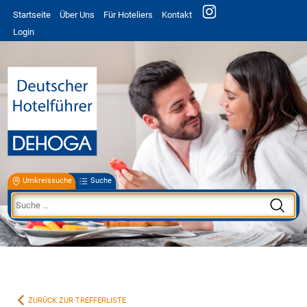
Startseite
Über Uns
Für Hoteliers
Kontakt
Login
Umkreissuche
Suche
ZURÜCK ZUR TREFFERLISTE