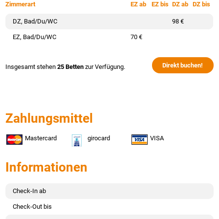
Zimmerart
EZ ab
EZ bis
DZ ab
DZ bis
DZ, Bad/Du/WC
98 €
EZ, Bad/Du/WC
70 €
Direkt buchen!
Insgesamt stehen
25 Betten
zur Verfügung.
Zahlungsmittel
Mastercard
girocard
VISA
Informationen
Check-In ab
Check-Out bis