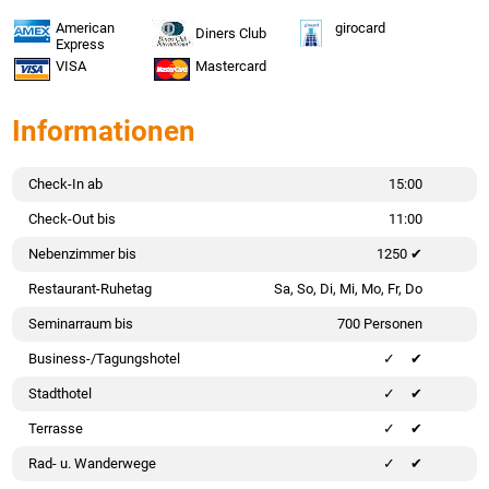
American
girocard
Diners Club
Express
VISA
Mastercard
Informationen
Check-In ab
15:00
Check-Out bis
11:00
Nebenzimmer bis
1250 ✔
Restaurant-Ruhetag
Sa, So, Di, Mi, Mo, Fr, Do
Seminarraum bis
700 Personen
Business-/Tagungshotel
✔
Stadthotel
✔
Terrasse
✔
Rad- u. Wanderwege
✔