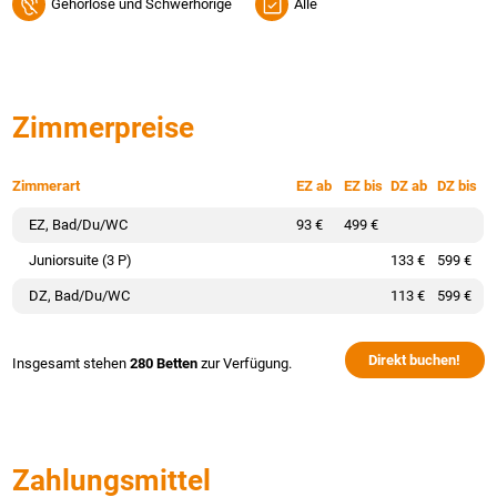
Gehörlose und Schwerhörige
Alle
Zimmerpreise
Zimmerart
EZ ab
EZ bis
DZ ab
DZ bis
EZ, Bad/Du/WC
93 €
499 €
Juniorsuite (3 P)
133 €
599 €
DZ, Bad/Du/WC
113 €
599 €
Direkt buchen!
Insgesamt stehen
280 Betten
zur Verfügung.
Zahlungsmittel