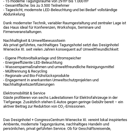
- 15 moderne Tagungsräume von 29 m² bis 1.000 m²
- Gesamtfläche: bis zu 3.500 Teilnehmer
- Tageslicht, modernste LED-Beleuchtung und bei Bedarf vollständige
Abdunkelung
Dank modernster Technik, variabler Raumgestaltung und zentraler Lage ist
das Haus ideal für Konferenzen, Workshops, Seminare und
Firmenveranstaltungen.
Nachhaltigkeit & Umweltbewusstsein
Als privat geführtes, nachhaltiges Tagungshotel setzt das Designhotel
Wienecke XI. seit vielen Jahren konsequent auf Umweltfreundlichkeit:
- Eigene Photovoltaikanlage und Stromspeicher
- Energieeffiziente LED-Beleuchtung
- Wassersparmaßnahmen und umweltfreundliche Reinigungsmittel
- Mülltrennung & Recycling
- Regionale und Bio-Frühstücksprodukte
- Engagement in anerkannten Umweltschutzprojekten und
Nachhaltigkeitszertifizierungen
Elektromobilität & Service
Gäste profitieren von sechs Ladestationen für Elektrofahrzeuge in der
Tiefgarage. Zusätzlich stehen E-Autos gegen geringe Gebühr bereit – ein
aktiver Beitrag zur Reduktion von CO₂-Emissionen.
Das Designhotel + CongressCentrum Wienecke XI. vereint lokal inspiriertes
Ambiente, modernste Tagungsräume, nachhaltiges Handeln und
persönlichen, privat geführten Service. Ob für Geschäftsreisende,