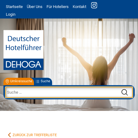
Startseite
Über Uns
Für Hoteliers
Kontakt
Login
Umkreissuche
Suche
ZURÜCK ZUR TREFFERLISTE