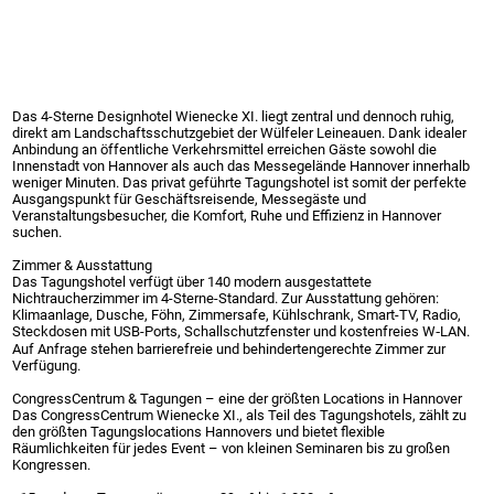
Das 4-Sterne Designhotel Wienecke XI. liegt zentral und dennoch ruhig,
direkt am Landschaftsschutzgebiet der Wülfeler Leineauen. Dank idealer
Anbindung an öffentliche Verkehrsmittel erreichen Gäste sowohl die
Innenstadt von Hannover als auch das Messegelände Hannover innerhalb
weniger Minuten. Das privat geführte Tagungshotel ist somit der perfekte
Ausgangspunkt für Geschäftsreisende, Messegäste und
Veranstaltungsbesucher, die Komfort, Ruhe und Effizienz in Hannover
suchen.
Zimmer & Ausstattung
Das Tagungshotel verfügt über 140 modern ausgestattete
Nichtraucherzimmer im 4-Sterne-Standard. Zur Ausstattung gehören:
Klimaanlage, Dusche, Föhn, Zimmersafe, Kühlschrank, Smart-TV, Radio,
Steckdosen mit USB-Ports, Schallschutzfenster und kostenfreies W‑LAN.
Auf Anfrage stehen barrierefreie und behindertengerechte Zimmer zur
Verfügung.
CongressCentrum & Tagungen – eine der größten Locations in Hannover
Das CongressCentrum Wienecke XI., als Teil des Tagungshotels, zählt zu
den größten Tagungslocations Hannovers und bietet flexible
Räumlichkeiten für jedes Event – von kleinen Seminaren bis zu großen
Kongressen.