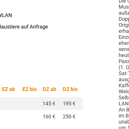
Die 
Muse
auße
WLAN
Dopp
Orig
austiere auf Anfrage
erha
Einz
ehem
sens
heut
Pass
(1. 
Sat-
ausg
Kaff
EZ ab
EZ bis
DZ ab
DZ bis
Welc
Selb
145 €
195 €
LAN 
An B
im B
160 €
250 €
unab
um 1