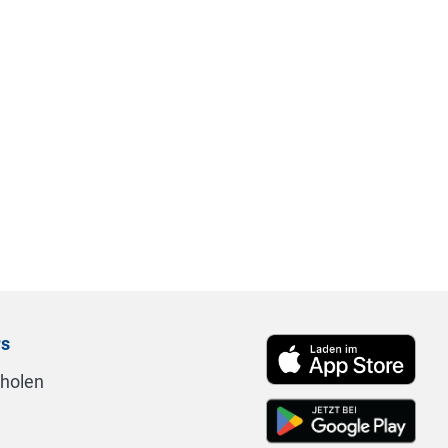
rs
nholen