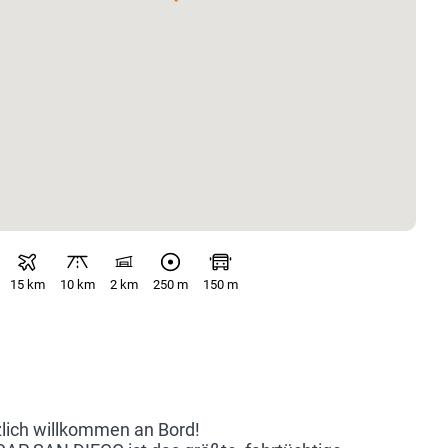
15 km
10 km
2 km
250 m
150 m
lich willkommen an Bord!