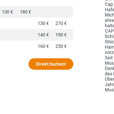
Cap
Hafe
130 €
180 €
Mich
ehre
130 €
270 €
halt
CAP 
140 €
190 €
Schi
Stüc
160 €
250 €
Hamb
vorz
Seit
Muse
Direkt buchen!
Denk
das 
Über
Jahr
Muse