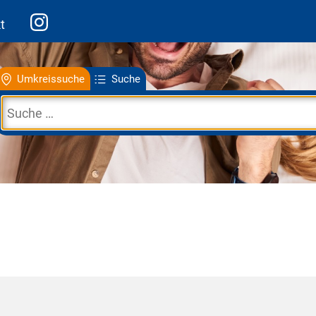
t
Umkreissuche
Suche