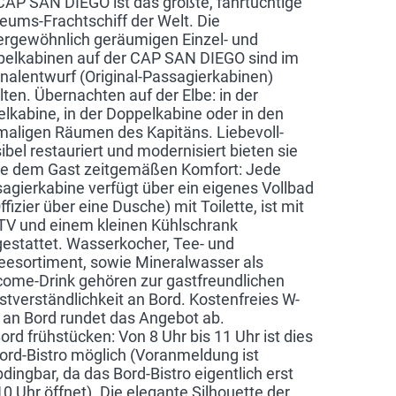
CAP SAN DIEGO ist das größte, fahrtüchtige
ums-Frachtschiff der Welt. Die
rgewöhnlich geräumigen Einzel- und
elkabinen auf der CAP SAN DIEGO sind im
inalentwurf (Original-Passagierkabinen)
lten. Übernachten auf der Elbe: in der
elkabine, in der Doppelkabine oder in den
aligen Räumen des Kapitäns. Liebevoll-
ibel restauriert und modernisiert bieten sie
e dem Gast zeitgemäßen Komfort: Jede
agierkabine verfügt über ein eigenes Vollbad
Offizier über eine Dusche) mit Toilette, ist mit
TV und einem kleinen Kühlschrank
estattet. Wasserkocher, Tee- und
eesortiment, sowie Mineralwasser als
ome-Drink gehören zur gastfreundlichen
stverständlichkeit an Bord. Kostenfreies W-
an Bord rundet das Angebot ab.
ord frühstücken: Von 8 Uhr bis 11 Uhr ist dies
ord-Bistro möglich (Voranmeldung ist
dingbar, da das Bord-Bistro eigentlich erst
0 Uhr öffnet). Die elegante Silhouette der