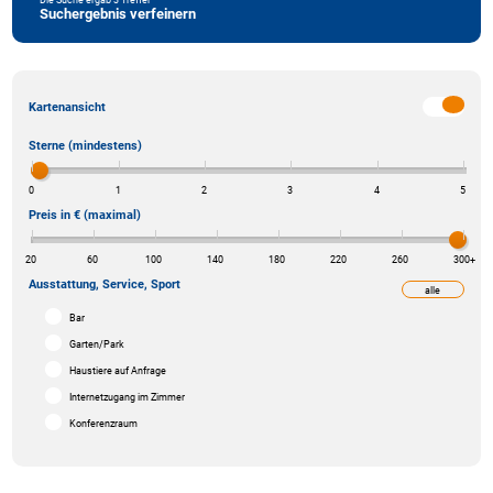
Suchergebnis verfeinern
Kartenansicht
Sterne (mindestens)
0
1
2
3
4
5
Preis in € (maximal)
20
60
100
140
180
220
260
300
+
Ausstattung, Service, Sport
alle
weniger
Bar
Garten/Park
Haustiere auf Anfrage
Internetzugang im Zimmer
Konferenzraum