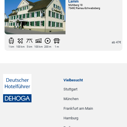
Lamm
Mühlberg 18
73492 Rainau-Schwabsberg
ab 47€
1 km
100 km
5 km
100 km
200 m
1 m
Vielbesucht
Stuttgart
München
Frankfurt am Main
Hamburg