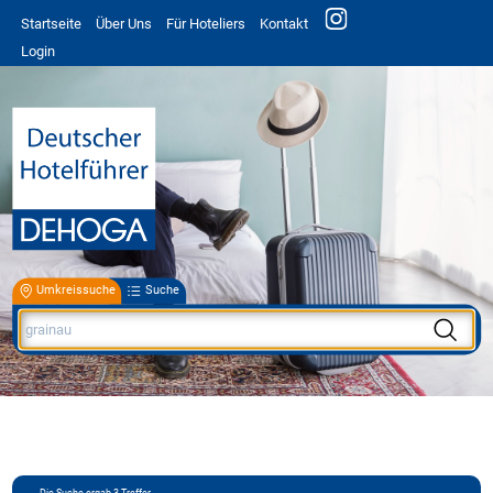
Startseite
Über Uns
Für Hoteliers
Kontakt
Login
Umkreissuche
Suche
Die Suche ergab
3
Treffer