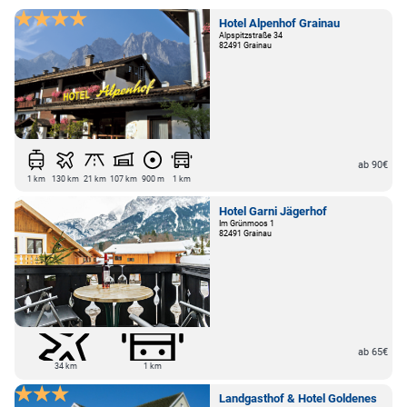
Hotel Alpenhof Grainau
Alpspitzstraße 34
82491 Grainau
ab 90€
1 km
130 km
21 km
107 km
900 m
1 km
Hotel Garni Jägerhof
Im Grünmoos 1
82491 Grainau
ab 65€
34 km
1 km
Landgasthof & Hotel Goldenes