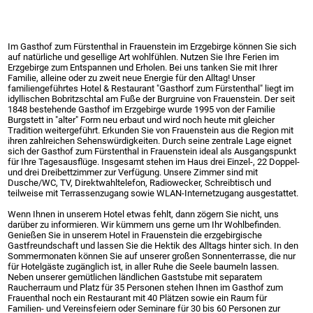
Im Gasthof zum Fürstenthal in Frauenstein im Erzgebirge können Sie sich
auf natürliche und gesellige Art wohlfühlen. Nutzen Sie Ihre Ferien im
Erzgebirge zum Entspannen und Erholen. Bei uns tanken Sie mit Ihrer
Familie, alleine oder zu zweit neue Energie für den Alltag! Unser
familiengeführtes Hotel & Restaurant "Gasthorf zum Fürstenthal" liegt im
idyllischen Bobritzschtal am Fuße der Burgruine von Frauenstein. Der seit
1848 bestehende Gasthof im Erzgebirge wurde 1995 von der Familie
Burgstett in "alter" Form neu erbaut und wird noch heute mit gleicher
Tradition weitergeführt. Erkunden Sie von Frauenstein aus die Region mit
ihren zahlreichen Sehenswürdigkeiten. Durch seine zentrale Lage eignet
sich der Gasthof zum Fürstenthal in Frauenstein ideal als Ausgangspunkt
für Ihre Tagesausflüge. Insgesamt stehen im Haus drei Einzel-, 22 Doppel-
und drei Dreibettzimmer zur Verfügung. Unsere Zimmer sind mit
Dusche/WC, TV, Direktwahltelefon, Radiowecker, Schreibtisch und
teilweise mit Terrassenzugang sowie WLAN-Internetzugang ausgestattet.
Wenn Ihnen in unserem Hotel etwas fehlt, dann zögern Sie nicht, uns
darüber zu informieren. Wir kümmern uns gerne um Ihr Wohlbefinden.
Genießen Sie in unserem Hotel in Frauenstein die erzgebirgische
Gastfreundschaft und lassen Sie die Hektik des Alltags hinter sich. In den
Sommermonaten können Sie auf unserer großen Sonnenterrasse, die nur
für Hotelgäste zugänglich ist, in aller Ruhe die Seele baumeln lassen.
Neben unserer gemütlichen ländlichen Gaststube mit separatem
Raucherraum und Platz für 35 Personen stehen Ihnen im Gasthof zum
Frauenthal noch ein Restaurant mit 40 Plätzen sowie ein Raum für
Familien- und Vereinsfeiern oder Seminare für 30 bis 60 Personen zur