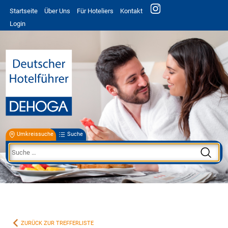
Startseite
Über Uns
Für Hoteliers
Kontakt
Login
Umkreissuche
Suche
ZURÜCK ZUR TREFFERLISTE