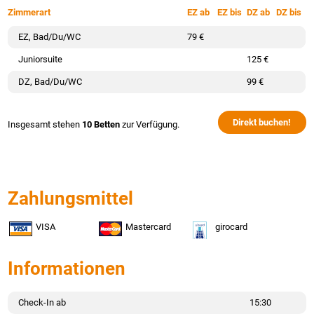
Zimmerart
EZ ab
EZ bis
DZ ab
DZ bis
EZ, Bad/Du/WC
79 €
Juniorsuite
125 €
DZ, Bad/Du/WC
99 €
Direkt buchen!
Insgesamt stehen
10 Betten
zur Verfügung.
Zahlungsmittel
VISA
Mastercard
girocard
Informationen
Check-In ab
15:30