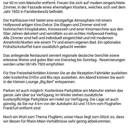
nur 60 m vom Mainufer entfernt. Freuen Sie sich auf modern eingerichtete
Zimmer, in der Fassade eines ehemaligen Klosters, welches sich seit dem
Jahr 1853 in Familienbesitz befindet.
Der Karthäuser-Hof bietet eine einzigartige Atmosphäre mit einem
Hollywood-artigen Kino-Dekor. Die Etagen und Zimmer sind mit
historischen Kinoplakaten, Kinosesseln und einer Kinomaschine aus den
50er Jahren dekoriert und vermitteln so ein echtes Hollywood-Feeling.
Alle Zimmer sind hell und individuell eingerichtet und mit modernen
Annehmlichkeiten wie einem TV und einem eigenen Bad. Ein optionales
Frühstücksbuffet kann zusätzlich gebucht werden
Das anliegende Restaurant serviert regionale deutsche Gerichte sowie
erlesene Weine und gutes Bier von Dienstag bis Sonntag - Reservierungen
werden unter 06145-7503 empfohlen
Für Ihre Freizeitaktivitäten können Sie an der Rezeption Fahrräder ausleihen
oder kostenfrei DVDs und Blu-rays ausleihen. Am Abend können Sie auch
in der kleinen Lounge „Big Ben“ entspannen.
Parken ist auch möglich: Kostenlose Parkplätze am Mainufer stehen das
ganze Jahr über zur Verfügung; im Winter stehen zusätzliche
kostenpflichtige Parkplätze am Hotel zur Verfügung. Die Lage ist auch
günstig, da Sie nur 4 km von der Autobahn A3 und 15 km vom Flughafen
Frankfurt entfernt sind
Noch ein Wort zum Thema Fluglärm, unser Haus liegt zum Glück so, dass
wir diesen für Rhein-Main-Verhältnisse sehr gering abbekommen.