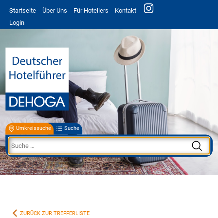
Startseite
Über Uns
Für Hoteliers
Kontakt
Login
Umkreissuche
Suche
ZURÜCK ZUR TREFFERLISTE