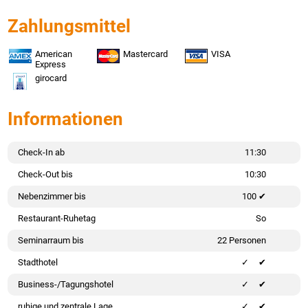
Zahlungsmittel
American
Mastercard
VISA
Express
girocard
Informationen
Check-In ab
11:30
Check-Out bis
10:30
Nebenzimmer bis
100 ✔
Restaurant-Ruhetag
So
Seminarraum bis
22 Personen
Stadthotel
✔
Business-/Tagungshotel
✔
ruhige und zentrale Lage
✔