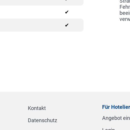
Stra
Fehm
✔
beei
verw
✔
Für Hotelie
Kontakt
Angebot ei
Datenschutz