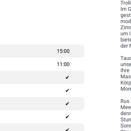
Trol
Im G
gest
mode
Zimm
um I
biet
der 
15:00
Tauc
11:00
unse
Ihre
Mass
✔
Körp
Mome
✔
Rus 
✔
Meer
denn
✔
Stun
Sonn
✔