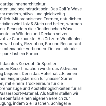
igartige Innenarchitektur
reten und beeindruckt sein: Das Golf 'n Wave
sehr modern, stilvoll und gleichzeitig
tlich. Mit organischen Formen, natürlichen
rialien wie Holz & Stein und hellen, warmen
en. Besonders die künstlerischen Wave-
mente an Wänden und Decken setzen
vative Glanzpunkte. Als Ort zum Wohlfühlen
n wir Lobby, Rezeption, Bar und Restaurant
n miteinander verbunden. Der einladende
elpunkt ist ein Kamin.
hdachtes Konzept für Sportler
euen Resort machen wir dir das Aktivsein
tig bequem. Denn das Hotel hat z.B. einen
nen Eingangsbereich für „nasse“ Surfer
n, mit einem Trockenraum für die
renanzüge und Abstellmöglichkeiten für all
Wassersport-Material. Als Golfer stellen wir
n ebenfalls einen eigenen Bereich zur
ügung, indem Sie Taschen, Schläger &