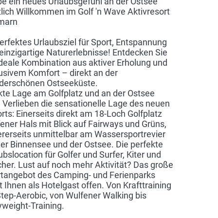
be ein neues Urlaubsgefühl an der Ostsee
lich Willkommen im Golf 'n Wave Aktivresort
marn
perfektes Urlaubsziel für Sport, Entspannung
einzigartige Naturerlebnisse! Entdecken Sie
ideale Kombination aus aktiver Erholung und
usivem Komfort – direkt an der
derschönen Ostseeküste.
kte Lage am Golfplatz und an der Ostsee
Verlieben die sensationelle Lage des neuen
rts: Einerseits direkt am 18-Loch Golfplatz
ener Hals mit Blick auf Fairways und Grüns,
rerseits unmittelbar am Wassersportrevier
er Binnensee und der Ostsee. Die perfekte
ubslocation für Golfer und Surfer, Kiter und
her. Lust auf noch mehr Aktivität? Das große
tangebot des Camping- und Ferienparks
t Ihnen als Hotelgast offen. Von Krafttraining
Step-Aerobic, von Wulfener Walking bis
weight-Training.