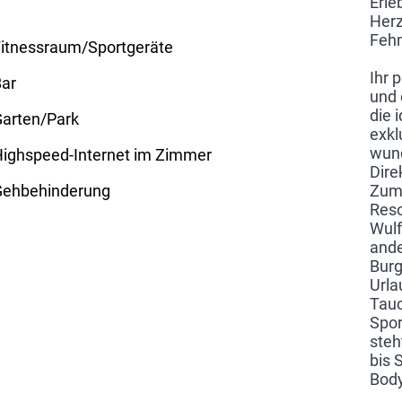
Erle
Herz
Feh
itnessraum/Sportgeräte
Ihr 
Bar
und 
die 
Garten/Park
exkl
wun
ighspeed-Internet im Zimmer
Dire
Gehbehinderung
Zum 
Reso
Wulf
ande
Burg
Urla
Tauc
Spor
steh
bis 
Body