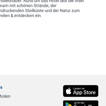
ndliebhaber. Rund um das Hotel lädt die Insel
arn mit schönen Strände, der
ndruckenden Steilküste und der Natur zum
eilen & entdecken ein.
rs
nholen