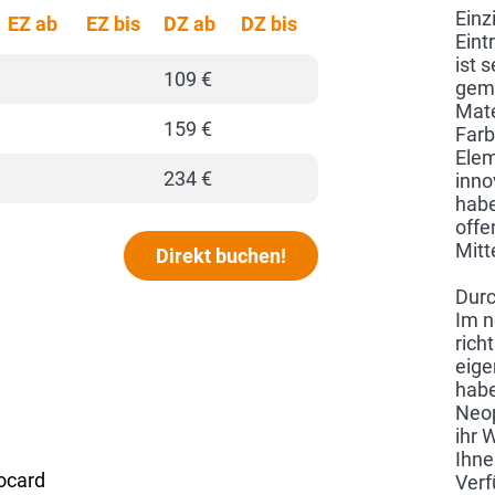
Einz
EZ ab
EZ bis
DZ ab
DZ bis
Eint
ist 
109 €
gemü
Mate
159 €
Farb
Ele
234 €
inno
habe
offe
Mitt
Direkt buchen!
Durc
Im n
rich
eige
habe
Neop
ihr 
Ihne
rocard
Verf