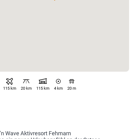
115 km
20 km
115 km
4 km
20 m
 'n Wave Aktivresort Fehmarn