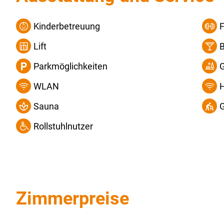
Kinderbetreuung
F
Lift
Parkmöglichkeiten
WLAN
H
Sauna
Rollstuhlnutzer
Zimmerpreise