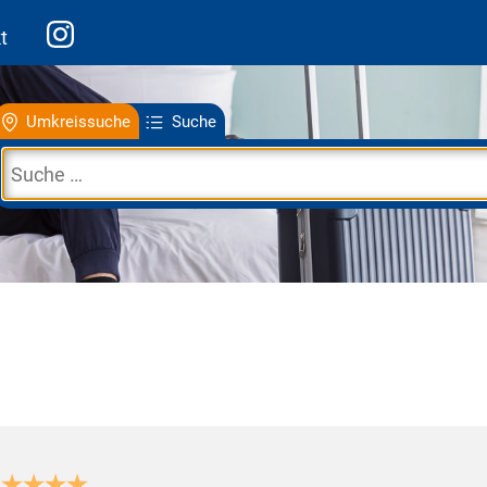
t
Umkreissuche
Suche