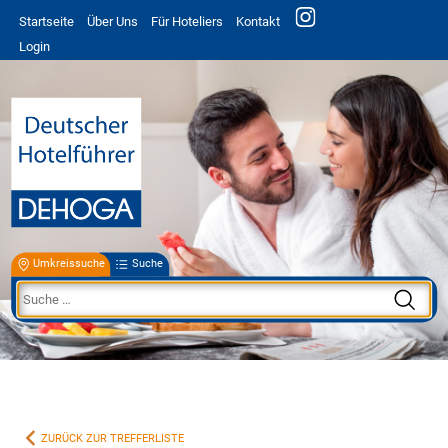
Startseite
Über Uns
Für Hoteliers
Kontakt
Login
Umkreissuche
Suche
ZURÜCK ZUR TREFFERLISTE