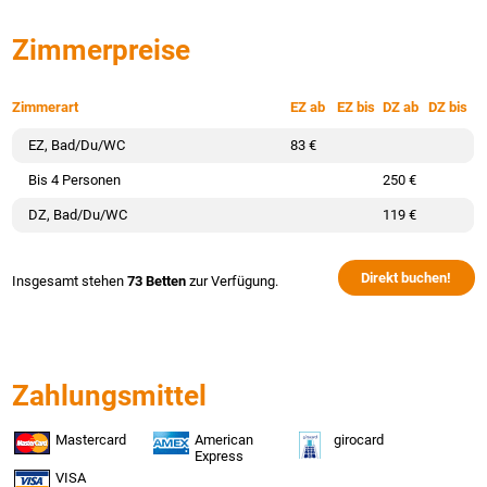
Zimmerpreise
Zimmerart
EZ ab
EZ bis
DZ ab
DZ bis
EZ, Bad/Du/WC
83 €
Bis 4 Personen
250 €
DZ, Bad/Du/WC
119 €
Direkt buchen!
Insgesamt stehen
73 Betten
zur Verfügung.
Zahlungsmittel
Mastercard
American
girocard
Express
VISA