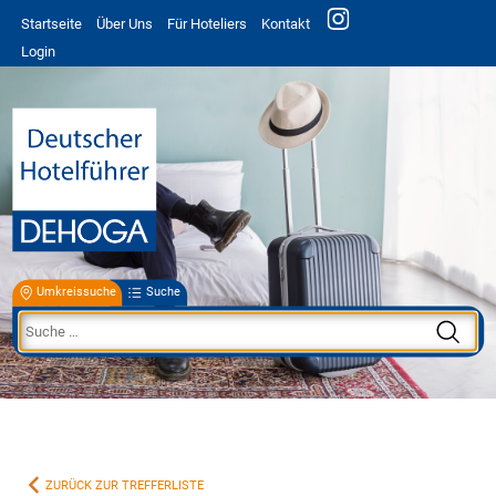
Startseite
Über Uns
Für Hoteliers
Kontakt
Login
Umkreissuche
Suche
ZURÜCK ZUR TREFFERLISTE