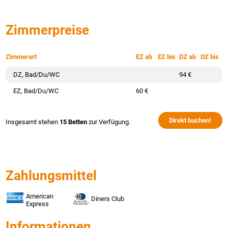
Zimmerpreise
Zimmerart
EZ ab
EZ bis
DZ ab
DZ bis
DZ, Bad/Du/WC
94 €
EZ, Bad/Du/WC
60 €
Direkt buchen!
Insgesamt stehen
15 Betten
zur Verfügung.
Zahlungsmittel
American
Diners Club
Express
Informationen