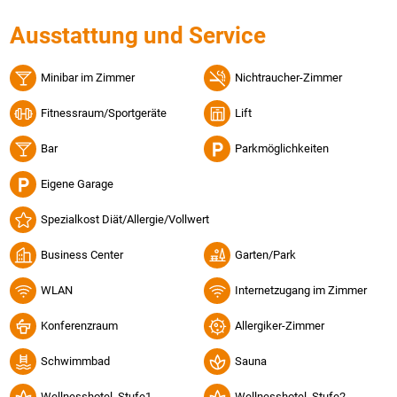
Ausstattung und Service
Minibar im Zimmer
Nichtraucher-Zimmer
Fitnessraum/Sportgeräte
Lift
Bar
Parkmöglichkeiten
Eigene Garage
Spezialkost Diät/Allergie/Vollwert
Business Center
Garten/Park
WLAN
Internetzugang im Zimmer
Konferenzraum
Allergiker-Zimmer
Schwimmbad
Sauna
Wellnesshotel, Stufe1
Wellnesshotel, Stufe2