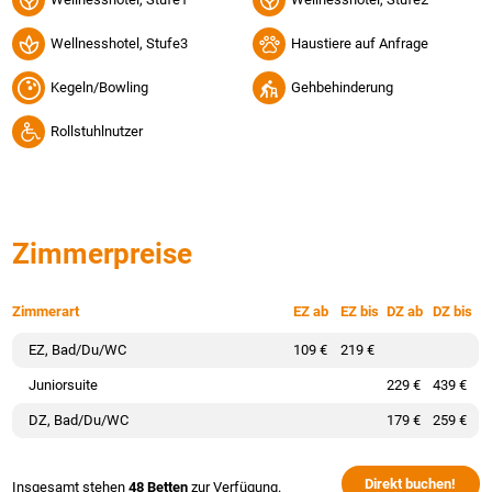
Wellnesshotel, Stufe3
Haustiere auf Anfrage
Kegeln/Bowling
Gehbehinderung
Rollstuhlnutzer
Zimmerpreise
Zimmerart
EZ ab
EZ bis
DZ ab
DZ bis
EZ, Bad/Du/WC
109 €
219 €
Juniorsuite
229 €
439 €
DZ, Bad/Du/WC
179 €
259 €
Direkt buchen!
Insgesamt stehen
48 Betten
zur Verfügung.