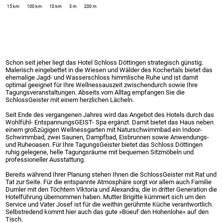
15 km
100 km
10 km
3 m
200 m
Schon seit jeher liegt das Hotel Schloss Döttingen strategisch günstig.
Malerisch eingebettet in die Wiesen und Wälder des Kochertals bietet das
ehemalige Jagd- und Wasserschloss himmlische Ruhe und ist damit
optimal geeignet für Ihre Wellnessauszeit zwischendurch sowie Ihre
Tagungsveranstaltungen. Abseits vom Alltag empfangen Sie die
SchlossGeister mit einem herzlichen Lächeln.
Seit Ende des vergangenen Jahres wird das Angebot des Hotels durch das
Wohlfühl- EntspannungsGEIST- Spa ergänzt. Damit bietet das Haus neben
einem großzügigen Wellnessgarten mit Naturschwimmbad ein Indoor-
Schwimmbad, zwei Saunen, Dampfbad, Eisbrunnen sowie Anwendungs-
und Ruheoasen. Für Ihre TagungsGeister bietet das Schloss Döttingen
ruhig gelegene, helle Tagungsräume mit bequemen Sitzmöbeln und
professioneller Ausstattung.
Bereits während Ihrer Planung stehen Ihnen die SchlossGeister mit Rat und
Tat zur Seite. Für die entspannte Atmosphäre sorgt vor allem auch Familie
Dumler mit den Töchtern Viktoria und Alexandra, die in dritter Generation die
Hotelführung übernommen haben. Mutter Brigitte kümmert sich um den
Service und Vater Josef ist für die weithin gerühmte Küche verantwortlich.
Selbstredend kommt hier auch das gute »Boeuf den Hohenlohe« auf den
Tisch.