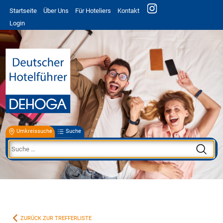
Startseite
Über Uns
Für Hoteliers
Kontakt
Login
Umkreissuche
Suche
ZURÜCK ZUR TREFFERLISTE