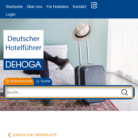
Startseite
Über Uns
Für Hoteliers
Kontakt
Login
Umkreissuche
Suche
ZURÜCK ZUR TREFFERLISTE