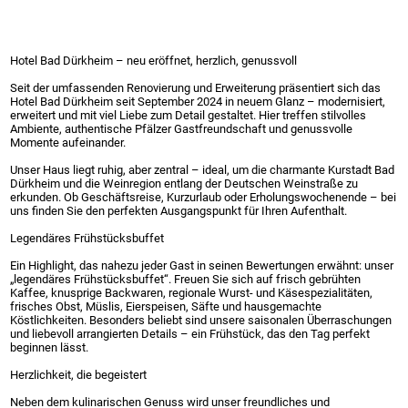
Hotel Bad Dürkheim – neu eröffnet, herzlich, genussvoll
Seit der umfassenden Renovierung und Erweiterung präsentiert sich das
Hotel Bad Dürkheim seit September 2024 in neuem Glanz – modernisiert,
erweitert und mit viel Liebe zum Detail gestaltet. Hier treffen stilvolles
Ambiente, authentische Pfälzer Gastfreundschaft und genussvolle
Momente aufeinander.
Unser Haus liegt ruhig, aber zentral – ideal, um die charmante Kurstadt Bad
Dürkheim und die Weinregion entlang der Deutschen Weinstraße zu
erkunden. Ob Geschäftsreise, Kurzurlaub oder Erholungswochenende – bei
uns finden Sie den perfekten Ausgangspunkt für Ihren Aufenthalt.
Legendäres Frühstücksbuffet
Ein Highlight, das nahezu jeder Gast in seinen Bewertungen erwähnt: unser
„legendäres Frühstücksbuffet“. Freuen Sie sich auf frisch gebrühten
Kaffee, knusprige Backwaren, regionale Wurst- und Käsespezialitäten,
frisches Obst, Müslis, Eierspeisen, Säfte und hausgemachte
Köstlichkeiten. Besonders beliebt sind unsere saisonalen Überraschungen
und liebevoll arrangierten Details – ein Frühstück, das den Tag perfekt
beginnen lässt.
Herzlichkeit, die begeistert
Neben dem kulinarischen Genuss wird unser freundliches und