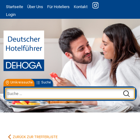
Startseite
Über Uns
Für Hoteliers
Kontakt
Login
Umkreissuche
Suche
ZURÜCK ZUR TREFFERLISTE