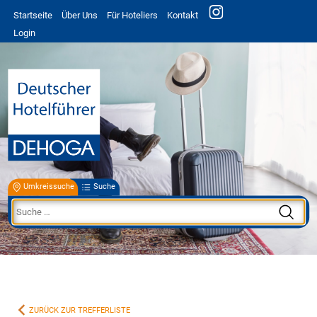
Startseite
Über Uns
Für Hoteliers
Kontakt
Login
Umkreissuche
Suche
ZURÜCK ZUR TREFFERLISTE