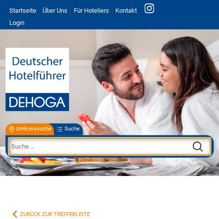
Startseite
Über Uns
Für Hoteliers
Kontakt
Login
Umkreissuche
Suche
ZURÜCK ZUR TREFFERLISTE