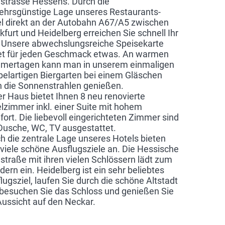
strasse Hessens. Durch die
ehrsgünstige Lage unseres Restaurants-
l direkt an der Autobahn A67/A5 zwischen
kfurt und Heidelberg erreichen Sie schnell Ihr
. Unsere abwechslungsreiche Speisekarte
et für jeden Geschmack etwas. An warmen
mertagen kann man in unserem einmaligen
elartigen Biergarten bei einem Gläschen
 die Sonnenstrahlen genießen.
r Haus bietet Ihnen 8 neu renovierte
lzimmer inkl. einer Suite mit hohem
ort. Die liebevoll eingerichteten Zimmer sind
Dusche, WC, TV ausgestattet.
h die zentrale Lage unseres Hotels bieten
 viele schöne Ausflugsziele an. Die Hessische
straße mit ihren vielen Schlössern lädt zum
ern ein. Heidelberg ist ein sehr beliebtes
lugsziel, laufen Sie durch die schöne Altstadt
besuchen Sie das Schloss und genießen Sie
Aussicht auf den Neckar.