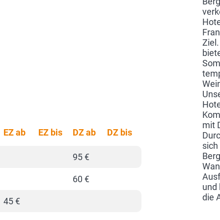
Berg
verk
Hote
Fran
Ziel
biet
Som
temp
Wein
Unse
Hote
Komf
mit 
EZ ab
EZ bis
DZ ab
DZ bis
Durc
sich
Berg
95 €
Wand
Ausf
60 €
und 
die 
45 €