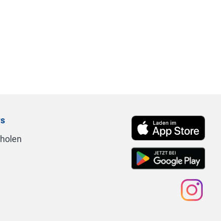
rs
nholen