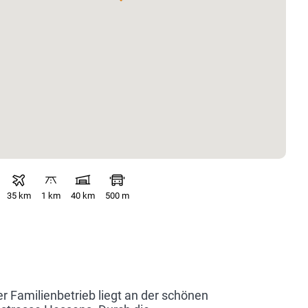
35 km
1 km
40 km
500 m
r Familienbetrieb liegt an der schönen