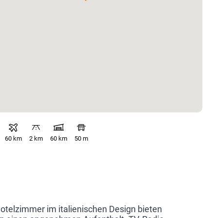
60 km
2 km
60 km
50 m
otelzimmer im italienischen Design bieten