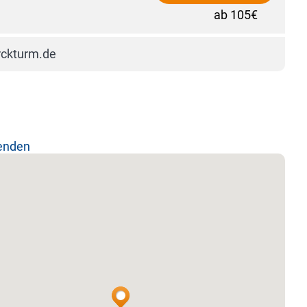
ab 105€
rckturm.de
lenden