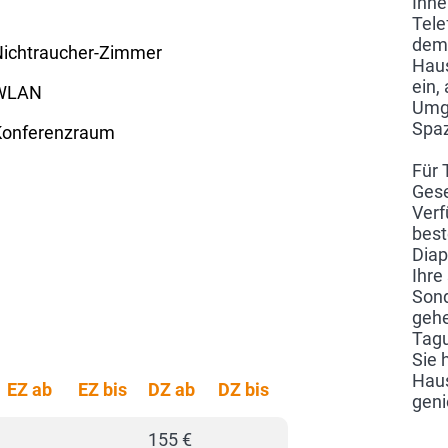
Ihne
Tele
dem 
Nichtraucher-Zimmer
Haus
ein,
WLAN
Umge
Spaz
Konferenzraum
Für 
Gese
Verf
best
Diap
Ihre
Sond
gehe
Tagu
Sie 
Haus
EZ ab
EZ bis
DZ ab
DZ bis
geni
155 €