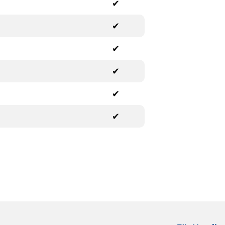
✔
✔
✔
✔
✔
✔