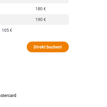
180 €
190 €
105 €
Direkt buchen!
stercard