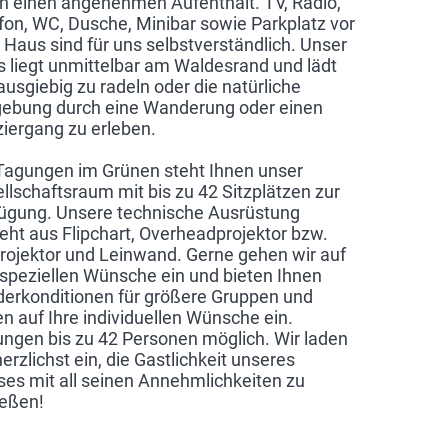
n einen angenehmen Aufenthalt. TV, Radio,
fon, WC, Dusche, Minibar sowie Parkplatz vor
Haus sind für uns selbstverständlich. Unser
 liegt unmittelbar am Waldesrand und lädt
 ausgiebig zu radeln oder die natürliche
bung durch eine Wanderung oder einen
iergang zu erleben.
Tagungen im Grünen steht Ihnen unser
llschaftsraum mit bis zu 42 Sitzplätzen zur
ügung. Unsere technische Ausrüstung
eht aus Flipchart, Overheadprojektor bzw.
rojektor und Leinwand. Gerne gehen wir auf
 speziellen Wünsche ein und bieten Ihnen
erkonditionen für größere Gruppen und
n auf Ihre individuellen Wünsche ein.
ngen bis zu 42 Personen möglich. Wir laden
herzlichst ein, die Gastlichkeit unseres
es mit all seinen Annehmlichkeiten zu
eßen!