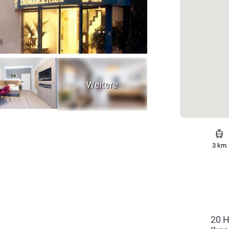
3 km
20 H