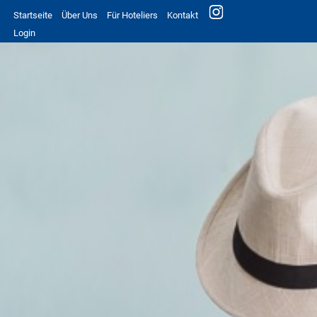
Startseite
Über Uns
Für Hoteliers
Kontakt
Login