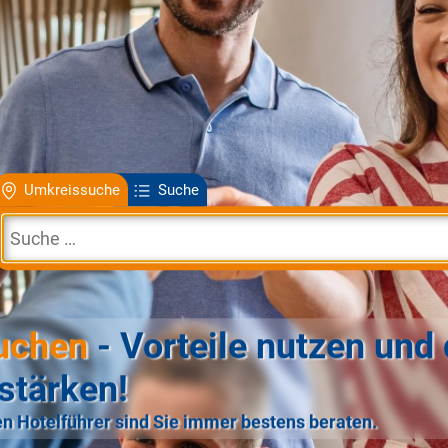
Umkreissuche
Suche
uchen
- Vorteile nutzen und 
stärken!
n Hotelführer sind Sie immer bestens beraten.