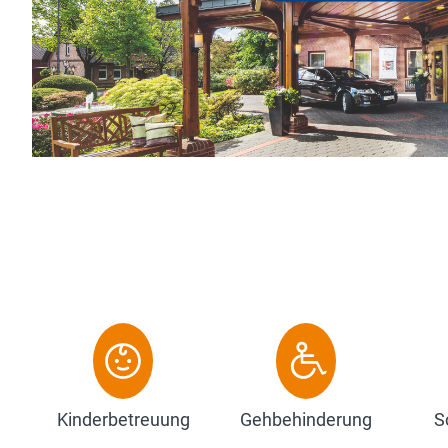
r unser gewachsenes Haus schon seit vielen Jahrzehnte
zeichnet. Ganz gleich, ob Sie f...
Zum Hotel
Kinderbetreuung
Gehbehinderung
S