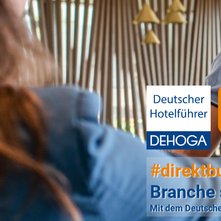
#direktb
Branche 
Mit dem Deutsche