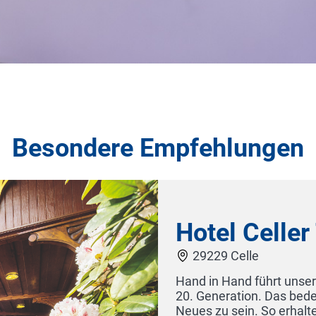
Besondere Empfehlungen
in 19. und
d offen für
Hote
novation,