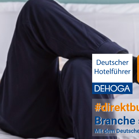
#direktb
Branche 
Mit dem Deutsche