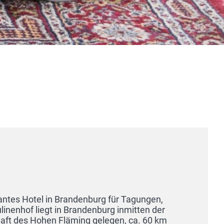
enburg für Tagungen,
ndenburg inmitten der
Strandvilla 
g gelegen, ca. 60 km