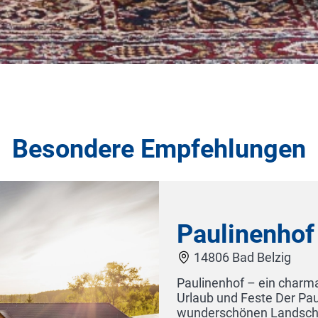
Besondere Empfehlungen
Paulinenhof
14806 Bad Belzig
Paulinenhof – ein charmantes Hotel in Brand
Urlaub und Feste Der Paulinenhof liegt in Bra
wunderschönen Landschaft des Hohen Flämin