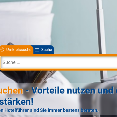
Umkreissuche
Suche
uchen
- Vorteile nutzen und 
stärken!
n Hotelführer sind Sie immer bestens beraten.