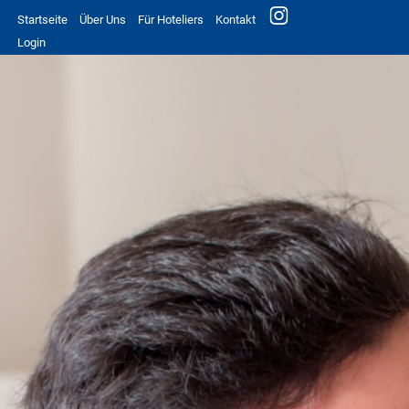
Startseite
Über Uns
Für Hoteliers
Kontakt
Login