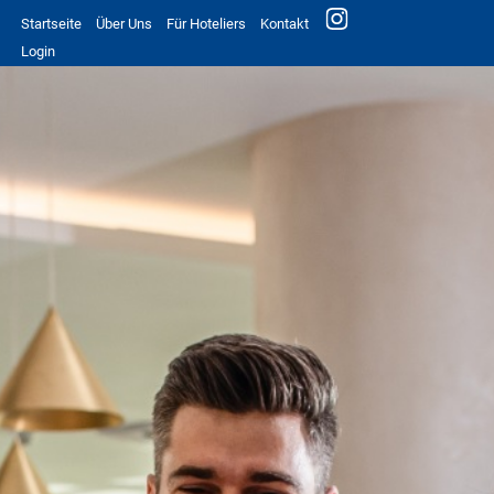
Startseite
Über Uns
Für Hoteliers
Kontakt
Login